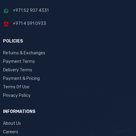
+971 52 907 4331
+971 4 591 0933
POLICIES
Returns & Exchanges
Payment Terms
Delivery Terms
Payment & Pricing
Terms Of Use
Privacy Policy
INFORMATIONS
About Us
Careers