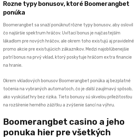
Rozne typy bonusov, ktoré Boomerangbet
ponúka
Boomerangbet sa snaží ponúknuť rôzne typy bonusov, aby oslovil
čo najširšie spektrum hráčov. Uvítací bonus je najčastejším
lákadlom pre nových hráčov, ale okrem toho existujú aj pravidelné
promo akcie pre existujúcich zákazníkov. Medzi najobľúbenejšie
patrí bonus na prvý vklad, ktorý poskytuje hráčom extra financie
na hranie.
Okrem vkladových bonusov Boomerangbet ponúka aj bezplatné
točenia na vybraných automatoch, čo je ďalší zaujímavý spôsob,
ako vyskúšať hry bez rizika. Tieto bonusy sú skvelou príležitosťou
na rozšírenie herného zážitku a zvýšenie šancí na výhru.
Boomerangbet casino a jeho
ponuka hier pre všetkých