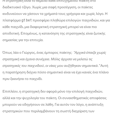
Η στρατηγική είναι το θεμέλιο κάθε επιτυχημένου παίκτη στο
διαδικτυακό τζόγο. Χωρίς μια σαφή προσέγγιση, οι παίκτες
κινδυνεύουν να χάσουν τα χρήματά τους γρήγορα και χωρίς λόγο. Η
πλατφόρμα gt bet προσφέρει πληθώρα επιλογών παιχνιδιών, και για
κάθε παιχνίδι, μια διαφορετική στρατηγική μπορεί να είναι πιο
αποδοτική. Επομένως, η κατανόηση της στρατηγικής είναι ζωτικής
σημασίας για την επιτυχία.
Όπως λέει ο Γιώργος, ένας έμπειρος παίκτης:
“Αρχικά έπαιζα χωρίς
στρατηγική και έχανα συνέχεια. Μόλις άρχισα να μελετώ τις
στρατηγικές του παιχνιδιού, οι νίκες μου αυξήθηκαν σημαντικά.”
Αυτή
η παρατήρηση δείχνει πόσο σημαντικό είναι να έχει κανείς ένα πλάνο
πριν ξεκινήσει το παιχνίδι.
Επιπλέον, η στρατηγική δεν αφορά μόνο την επιλογή παιχνιδιών,
αλλά και την ψυχολογία του παίκτη. Οι συναισθηματικές αποφάσεις
μπορούν να οδηγήσουν σε λάθη. Για αυτόν τον λόγο, η ανάπτυξη
στρατηγικών που περιλαμβάνουν τη σωστή διαχείριση των