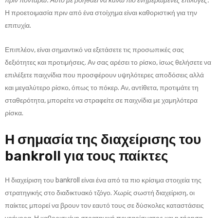
πριν ποντάρω. Αυτό με βοηθάει να κάνω πιο ενημερωμένες επιλογές.”
Η προετοιμασία πριν από ένα στοίχημα είναι καθοριστική για την
επιτυχία.
Επιπλέον, είναι σημαντικό να εξετάσετε τις προσωπικές σας
δεξιότητες και προτιμήσεις. Αν σας αρέσει το ρίσκο, ίσως θελήσετε να
επιλέξετε παιχνίδια που προσφέρουν υψηλότερες αποδόσεις αλλά
και μεγαλύτερο ρίσκο, όπως το πόκερ. Αν, αντίθετα, προτιμάτε τη
σταθερότητα, μπορείτε να στραφείτε σε παιχνίδια με χαμηλότερα
ρίσκα.
Η σημασία της διαχείρισης του
bankroll για τους παίκτες
Η διαχείριση του bankroll είναι ένα από τα πιο κρίσιμα στοιχεία της
στρατηγικής στο διαδικτυακό τζόγο. Χωρίς σωστή διαχείριση, οι
παίκτες μπορεί να βρουν τον εαυτό τους σε δύσκολες καταστάσεις