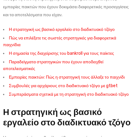
εμπειρίες παικτών που έχουν δοκιμάσει διαφορετικές προσεγγίσεις
και τα αποτελέσματα που είχαν.
Η στρατηγική ως βασικό εργαλείο στο διαδικτυακό τζόγο
Πώς να επιλέξετε τις σωστές στρατηγικές για διαφορετικά
παιχνίδια
Η σημασία της διαχείρισης του bankroll για τους παίκτες
Παραδείγματα στρατηγικών που έχουν αποδειχθεί
αποτελεσματικές
Εμπειρίες παικτών: Πώς η στρατηγική τους άλλαξε το παιχνίδι
Συμβουλές για αρχάριους στο διαδικτυακό τζόγο με gtbet
Συμπεράσματα σχετικά με τη στρατηγική στο διαδικτυακό τζόγο
Η στρατηγική ως βασικό
εργαλείο στο διαδικτυακό τζόγο