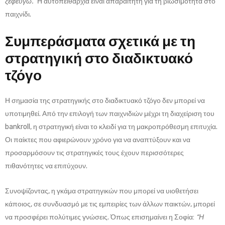
ξεφεύγω.”
Η αυτοπειθαρχία είναι απαραίτητη για τη βιωσιμότητα στο
παιχνίδι.
Συμπεράσματα σχετικά με τη
στρατηγική στο διαδικτυακό
τζόγο
Η σημασία της στρατηγικής στο διαδικτυακό τζόγο δεν μπορεί να
υποτιμηθεί. Από την επιλογή των παιχνιδιών μέχρι τη διαχείριση του
bankroll, η στρατηγική είναι το κλειδί για τη μακροπρόθεσμη επιτυχία.
Οι παίκτες που αφιερώνουν χρόνο για να αναπτύξουν και να
προσαρμόσουν τις στρατηγικές τους έχουν περισσότερες
πιθανότητες να επιτύχουν.
Συνοψίζοντας, η γκάμα στρατηγικών που μπορεί να υιοθετήσει
κάποιος, σε συνδυασμό με τις εμπειρίες των άλλων παικτών, μπορεί
να προσφέρει πολύτιμες γνώσεις. Όπως επισημαίνει η Σοφία:
“Η