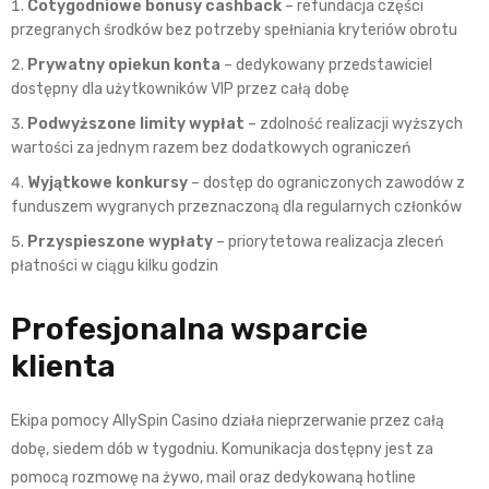
Cotygodniowe bonusy cashback
– refundacja części
przegranych środków bez potrzeby spełniania kryteriów obrotu
Prywatny opiekun konta
– dedykowany przedstawiciel
dostępny dla użytkowników VIP przez całą dobę
Podwyższone limity wypłat
– zdolność realizacji wyższych
wartości za jednym razem bez dodatkowych ograniczeń
Wyjątkowe konkursy
– dostęp do ograniczonych zawodów z
funduszem wygranych przeznaczoną dla regularnych członków
Przyspieszone wypłaty
– priorytetowa realizacja zleceń
płatności w ciągu kilku godzin
Profesjonalna wsparcie
klienta
Ekipa pomocy AllySpin Casino działa nieprzerwanie przez całą
dobę, siedem dób w tygodniu. Komunikacja dostępny jest za
pomocą rozmowę na żywo, mail oraz dedykowaną hotline