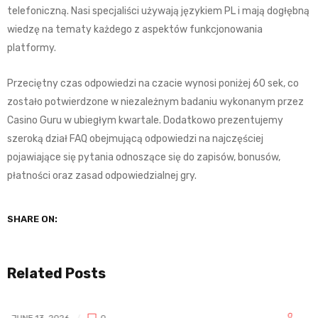
telefoniczną. Nasi specjaliści używają językiem PL i mają dogłębną
wiedzę na tematy każdego z aspektów funkcjonowania
platformy.
Przeciętny czas odpowiedzi na czacie wynosi poniżej 60 sek, co
zostało potwierdzone w niezależnym badaniu wykonanym przez
Casino Guru w ubiegłym kwartale. Dodatkowo prezentujemy
szeroką dział FAQ obejmującą odpowiedzi na najczęściej
pojawiające się pytania odnoszące się do zapisów, bonusów,
płatności oraz zasad odpowiedzialnej gry.
SHARE ON:
Related Posts
JUNE 13, 2026
0