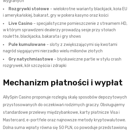
wygranych
Rozgrywki stołowe
– wielokrotne warianty blackjack, koła EU
i amerykańskiej, bakarat, gry w pokera kasyno oraz kości
Live Casino
– specjalistyczne pomieszczenie z streamem HD,
w którym sprawdzeni dealerzy prowadzą sesje przy stołach
roulette, blackjacka, bakarata i gry shows
Pule kumulowane
– sloty z zwiększającymi się kwotami
nagród sięgającymi nierzadko wielu milionów złotych
Gry natychmiastowe
– błyskawiczne partie w stylu crash
rozgrywek, kół szczęścia i zdrapki
Mechanizm płatności i wypłat
AllySpin Casino proponuje rozległą skalę sposobów depozytowych
przystosowanych do oczekiwań rodzimych graczy. Obsługujemy
standardowe przelewy międzybankowe, karty płatnicze Visa i
Mastercard, e-portfele oraz najnowsze metody kryptowalutowe.
Dolna suma wpłaty równa się 50 PLN, co powoduje przedstawioną