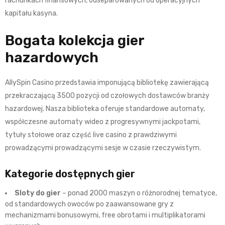
rachunkach finansowych, odseparowanych od operacyjnych
kapitału kasyna.
Bogata kolekcja gier
hazardowych
AllySpin Casino przedstawia imponującą bibliotekę zawierającą
przekraczającą 3500 pozycji od czołowych dostawców branży
hazardowej. Nasza biblioteka oferuje standardowe automaty,
współczesne automaty wideo z progresywnymi jackpotami,
tytuły stołowe oraz część live casino z prawdziwymi
prowadzącymi prowadzącymi sesje w czasie rzeczywistym.
Kategorie dostępnych gier
Sloty do gier
– ponad 2000 maszyn o różnorodnej tematyce,
od standardowych owoców po zaawansowane gry z
mechanizmami bonusowymi, free obrotami i multiplikatorami