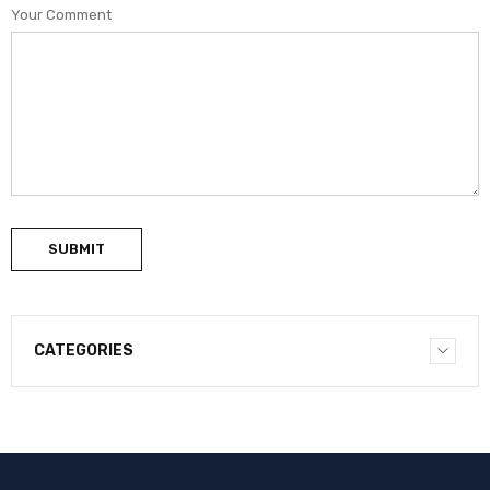
Your Comment
SUBMIT
CATEGORIES