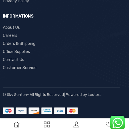
Privacy Policy
INFORMATIONS
About Us
Careers
Orders & Shipping
Office Supplies
Contact Us
Customer Service
© Sky Sunton- All Rights Reserved| Powered by Lestora
0