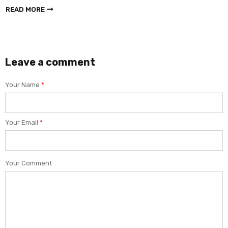
READ MORE
Leave a comment
Your Name
*
Your Email
*
Your Comment