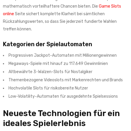
mathematisch vorteilhaftere Chancen bieten. Die
Game Slots
online
Seite sichert komplette Klarheit bei sämtlichen
Rückzahlungswerten, so dass Sie jederzeit fundierte Wahlen
treffen können.
Kategorien der Spielautomaten
Progressiven Jackpot-Automaten mit Millionengewinnen
Megaways-Spiele mit hinauf zu 117.649 Gewinnlinien
Altbewährte 3-Walzen-Slots für Nostalgiker
Themenbezogene Videoslots mit Markenrechten und Brands
Hochvolatile Slots für risikobereite Nutzer
Low-Volatility-Automaten für ausgedehnte Spielsessions
Neueste Technologien für ein
ideales Spielerlebnis