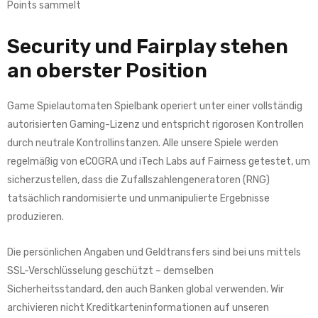
Points sammelt
Security und Fairplay stehen
an oberster Position
Game Spielautomaten Spielbank operiert unter einer vollständig
autorisierten Gaming-Lizenz und entspricht rigorosen Kontrollen
durch neutrale Kontrollinstanzen. Alle unsere Spiele werden
regelmäßig von eCOGRA und iTech Labs auf Fairness getestet, um
sicherzustellen, dass die Zufallszahlengeneratoren (RNG)
tatsächlich randomisierte und unmanipulierte Ergebnisse
produzieren.
Die persönlichen Angaben und Geldtransfers sind bei uns mittels
SSL-Verschlüsselung geschützt – demselben
Sicherheitsstandard, den auch Banken global verwenden. Wir
archivieren nicht Kreditkarteninformationen auf unseren