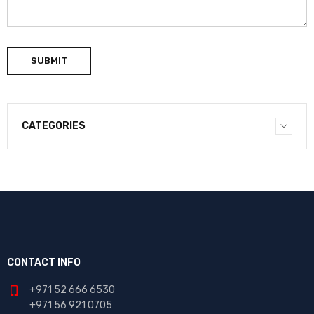
SUBMIT
CATEGORIES
CONTACT INFO
+971 52 666 6530
+971 56 921 0705