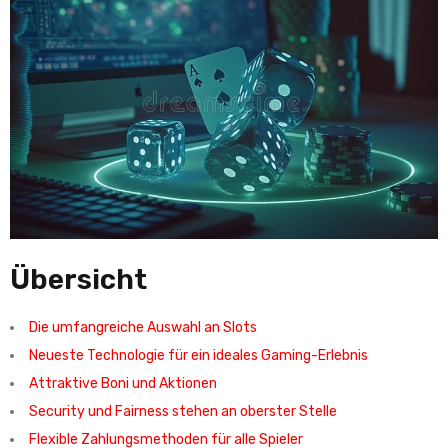
Übersicht
Die umfangreiche Auswahl an Slots
Neueste Technologie für ein ideales Gaming-Erlebnis
Attraktive Boni und Aktionen
Security und Fairness stehen an oberster Stelle
Flexible Zahlungsmethoden für alle Spieler