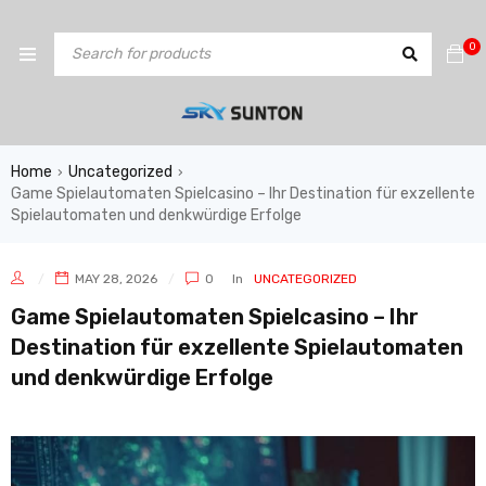
0
Home
Uncategorized
›
›
Game Spielautomaten Spielcasino – Ihr Destination für exzellente
Spielautomaten und denkwürdige Erfolge
MAY 28, 2026
0
In
UNCATEGORIZED
Game Spielautomaten Spielcasino – Ihr
Destination für exzellente Spielautomaten
und denkwürdige Erfolge