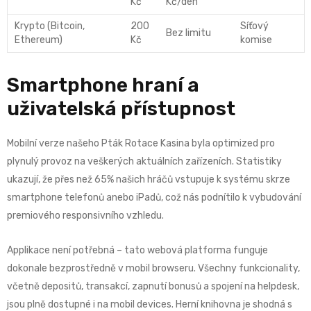
Kč
Kč/den
Krypto (Bitcoin,
200
Síťový
Bez limitu
Ethereum)
Kč
komise
Smartphone hraní a
uživatelská přístupnost
Mobilní verze našeho Pták Rotace Kasina byla optimized pro
plynulý provoz na veškerých aktuálních zařízeních. Statistiky
ukazují, že přes než 65% našich hráčů vstupuje k systému skrze
smartphone telefonů anebo iPadů, což nás podnítilo k vybudování
premiového responsivního vzhledu.
Applikace není potřebná – tato webová platforma funguje
dokonale bezprostředně v mobil browseru. Všechny funkcionality,
včetně depositů, transakcí, zapnutí bonusů a spojení na helpdesk,
jsou plně dostupné i na mobil devices. Herní knihovna je shodná s