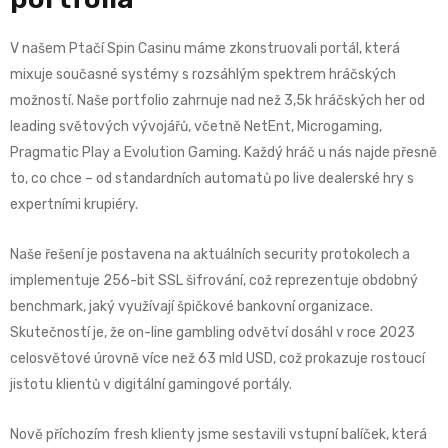
V našem Ptačí Spin Casinu máme zkonstruovali portál, která
mixuje současné systémy s rozsáhlým spektrem hráčských
možností. Naše portfolio zahrnuje nad než 3,5k hráčských her od
leading světových vývojářů, včetně NetEnt, Microgaming,
Pragmatic Play a Evolution Gaming. Každý hráč u nás najde přesně
to, co chce – od standardních automatů po live dealerské hry s
expertními krupiéry.
Naše řešení je postavena na aktuálních security protokolech a
implementuje 256-bit SSL šifrování, což reprezentuje obdobný
benchmark, jaký využívají špičkové bankovní organizace.
Skutečností je, že on-line gambling odvětví dosáhl v roce 2023
celosvětové úrovně více než 63 mld USD, což prokazuje rostoucí
jistotu klientů v digitální gamingové portály.
Nově příchozím fresh klienty jsme sestavili vstupní balíček, která