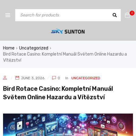
0
Home
Uncategorized
›
›
Bird Rotace Casino: Kompletní Manuál Světem Online Hazardu a
Vítězství
JUNE 3, 2026
0
In
UNCATEGORIZED
Bird Rotace Casino: Kompletní Manuál
Světem Online Hazardu a Vítězství