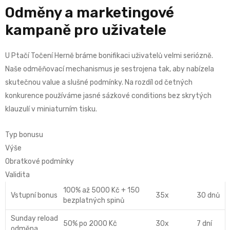
Odměny a marketingové
kampaně pro uživatele
U Ptačí Točení Herně bráme bonifikaci uživatelů velmi seriózně.
Naše odměňovací mechanismus je sestrojena tak, aby nabízela
skutečnou value a slušné podmínky. Na rozdíl od četných
konkurence používáme jasné sázkové conditions bez skrytých
klauzulí v miniaturním tisku.
Typ bonusu
Výše
Obratkové podmínky
Validita
100% až 5000 Kč + 150
Vstupní bonus
35x
30 dnů
bezplatných spinů
Sunday reload
50% po 2000 Kč
30x
7 dní
odměna