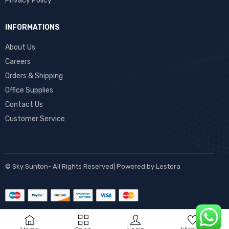
Privacy Policy
INFORMATIONS
About Us
Careers
Orders & Shipping
Office Supplies
Contact Us
Customer Service
© Sky Sunton- All Rights Reserved| Powered by Lestora
0