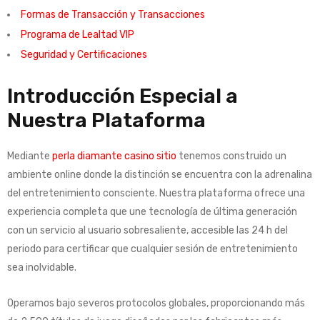
Formas de Transacción y Transacciones
Programa de Lealtad VIP
Seguridad y Certificaciones
Introducción Especial a
Nuestra Plataforma
Mediante
perla diamante casino sitio
tenemos construido un
ambiente online donde la distinción se encuentra con la adrenalina
del entretenimiento consciente. Nuestra plataforma ofrece una
experiencia completa que une tecnología de última generación
con un servicio al usuario sobresaliente, accesible las 24 h del
periodo para certificar que cualquier sesión de entretenimiento
sea inolvidable.
Operamos bajo severos protocolos globales, proporcionando más