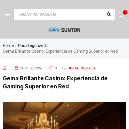
0
Home
Uncategorized
›
›
Gema Brillante Casino: Experiencia de Gaming Superior en Red
JUNE 3, 2026
0
In
UNCATEGORIZED
Gema Brillante Casino: Experiencia de
Gaming Superior en Red