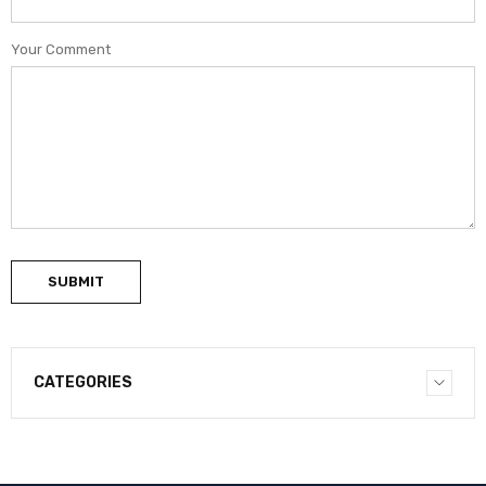
Your Comment
SUBMIT
CATEGORIES