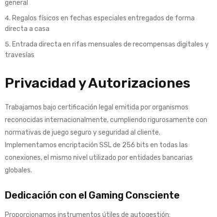
general
Regalos físicos en fechas especiales entregados de forma
directa a casa
Entrada directa en rifas mensuales de recompensas digitales y
travesías
Privacidad y Autorizaciones
Trabajamos bajo certificación legal emitida por organismos
reconocidas internacionalmente, cumpliendo rigurosamente con
normativas de juego seguro y seguridad al cliente.
Implementamos encriptación SSL de 256 bits en todas las
conexiones, el mismo nivel utilizado por entidades bancarias
globales.
Dedicación con el Gaming Consciente
Proporcionamos instrumentos útiles de autogestión: