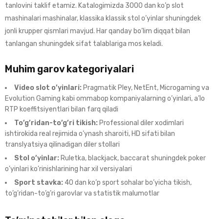
tanlovini taklif etamiz. Katalogimizda 3000 dan ko’p slot
mashinalari mashinalar, klassika klassik stol o’yinlar shuningdek
jonli krupper qismlari mavjud. Har qanday bo’lim diqqat bilan
tanlangan shuningdek sifat talablariga mos keladi.
Muhim garov kategoriyalari
Video slot o’yinlari:
Pragmatik Pley, NetEnt, Microgaming va
Evolution Gaming kabi ommabop kompaniyalarning o’yinlari, a’lo
RTP koeffitsiyentlari bilan farq qiladi
To’g’ridan-to’g’ri tikish:
Professional diler xodimlari
ishtirokida real rejimida o’ynash sharoiti, HD sifati bilan
translyatsiya qilinadigan diler stollari
Stol o’yinlar:
Ruletka, blackjack, baccarat shuningdek poker
o’yinlari ko’rinishlarining har xil versiyalari
Sport stavka:
40 dan ko’p sport sohalar bo’yicha tikish,
to’g’ridan-to’g’ri garovlar va statistik malumotlar