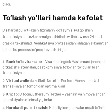
oladi.
To’lash yo’llari hamda kafolat
Biz har xil pul o’tkazish tizimlarini qo’llaymiz. Pul qo’shish
tranzaksiyalari tezkor amalga oshiriladi, withdraw esa 24 soat
orasida tekshiriladi. Verifikatsiya protsessidan ishlagan akkauntlar
uchun bu process ko’proq tezlashtirilgan.
Bank to’lov kartalari:
Visa shuningdek Mastercard jahon pul
o’tkazish sistemalari, past komissiya to’lovlari to’lovlari bilan
tranzaksiyalar
Virtual walletlar:
Skrill, Neteller, Perfect Money – sur’atli
tranzaksiyalar tomonidan optimal usul
Kripto:
Bitcoin, Ethereum, Tether – yashirin va himoyalangan
operatsiyalar, minimal yig’imlar
Harakatli pul o’tkazish:
Mahalliy kompaniyalar orqali to’lash