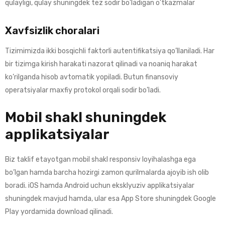
qulayligi, qulay shuningdek tez sodir bo’ladigan o’tkazmalar
Xavfsizlik choralari
Tizimimizda ikki bosqichli faktorli autentifikatsiya qo’llaniladi. Har
bir tizimga kirish harakati nazorat qilinadi va noaniq harakat
ko’rilganda hisob avtomatik yopiladi. Butun finansoviy
operatsiyalar maxfiy protokol orqali sodir bo’ladi.
Mobil shakl shuningdek
applikatsiyalar
Biz taklif etayotgan mobil shakl responsiv loyihalashga ega
bo’lgan hamda barcha hozirgi zamon qurilmalarda ajoyib ish olib
boradi. iOS hamda Android uchun eksklyuziv applikatsiyalar
shuningdek mavjud hamda, ular esa App Store shuningdek Google
Play yordamida download qilinadi.