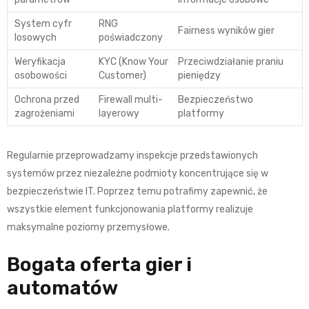
System cyfr
RNG
Fairness wyników gier
losowych
poświadczony
Weryfikacja
KYC (Know Your
Przeciwdziałanie praniu
osobowości
Customer)
pieniędzy
Ochrona przed
Firewall multi-
Bezpieczeństwo
zagrożeniami
layerowy
platformy
Regularnie przeprowadzamy inspekcje przedstawionych
systemów przez niezależne podmioty koncentrujące się w
bezpieczeństwie IT. Poprzez temu potrafimy zapewnić, że
wszystkie element funkcjonowania platformy realizuje
maksymalne poziomy przemysłowe.
Bogata oferta gier i
automatów