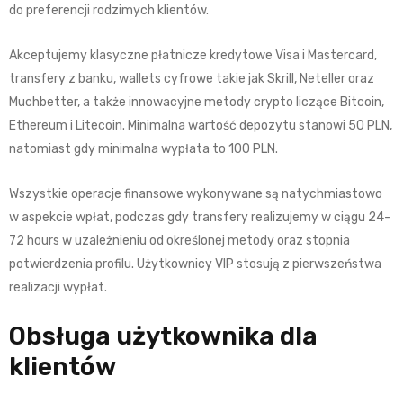
do preferencji rodzimych klientów.
Akceptujemy klasyczne płatnicze kredytowe Visa i Mastercard,
transfery z banku, wallets cyfrowe takie jak Skrill, Neteller oraz
Muchbetter, a także innowacyjne metody crypto liczące Bitcoin,
Ethereum i Litecoin. Minimalna wartość depozytu stanowi 50 PLN,
natomiast gdy minimalna wypłata to 100 PLN.
Wszystkie operacje finansowe wykonywane są natychmiastowo
w aspekcie wpłat, podczas gdy transfery realizujemy w ciągu 24-
72 hours w uzależnieniu od określonej metody oraz stopnia
potwierdzenia profilu. Użytkownicy VIP stosują z pierwszeństwa
realizacji wypłat.
Obsługa użytkownika dla
klientów