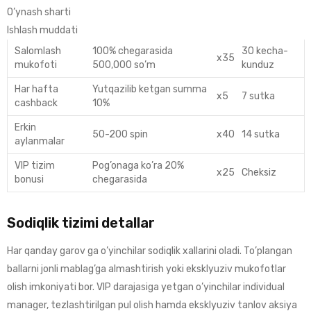
O’ynash sharti
Ishlash muddati
Salomlash
100% chegarasida
30 kecha-
x35
mukofoti
500,000 so’m
kunduz
Har hafta
Yutqazilib ketgan summa
x5
7 sutka
cashback
10%
Erkin
50-200 spin
x40
14 sutka
aylanmalar
VIP tizim
Pog’onaga ko’ra 20%
x25
Cheksiz
bonusi
chegarasida
Sodiqlik tizimi detallar
Har qanday garov ga o’yinchilar sodiqlik xallarini oladi. To’plangan
ballarni jonli mablag’ga almashtirish yoki eksklyuziv mukofotlar
olish imkoniyati bor. VIP darajasiga yetgan o’yinchilar individual
manager, tezlashtirilgan pul olish hamda eksklyuziv tanlov aksiya