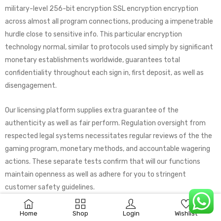
military-level 256-bit encryption SSL encryption encryption
across almost all program connections, producing a impenetrable
hurdle close to sensitive info. This particular encryption
technology normal, similar to protocols used simply by significant
monetary establishments worldwide, guarantees total
confidentiality throughout each sign in, first deposit, as well as
disengagement.
Our licensing platform supplies extra guarantee of the
authenticity as well as fair perform. Regulation oversight from
respected legal systems necessitates regular reviews of the the
gaming program, monetary methods, and accountable wagering
actions. These separate tests confirm that will our functions
maintain openness as well as adhere for you to stringent
customer safety guidelines.
0
Key Safety Characteristics We Maintain
Home
Shop
Login
Wishlist