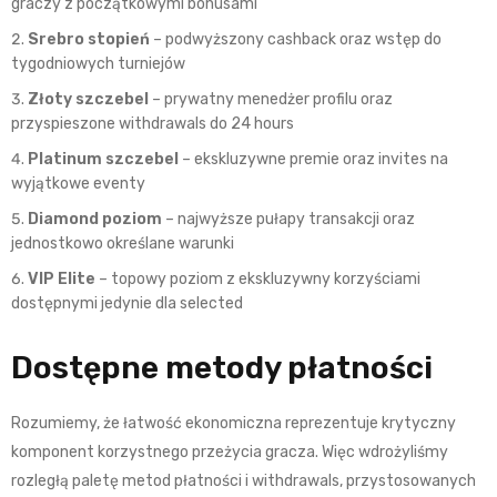
graczy z początkowymi bonusami
Srebro stopień
– podwyższony cashback oraz wstęp do
tygodniowych turniejów
Złoty szczebel
– prywatny menedżer profilu oraz
przyspieszone withdrawals do 24 hours
Platinum szczebel
– ekskluzywne premie oraz invites na
wyjątkowe eventy
Diamond poziom
– najwyższe pułapy transakcji oraz
jednostkowo określane warunki
VIP Elite
– topowy poziom z ekskluzywny korzyściami
dostępnymi jedynie dla selected
Dostępne metody płatności
Rozumiemy, że łatwość ekonomiczna reprezentuje krytyczny
komponent korzystnego przeżycia gracza. Więc wdrożyliśmy
rozległą paletę metod płatności i withdrawals, przystosowanych