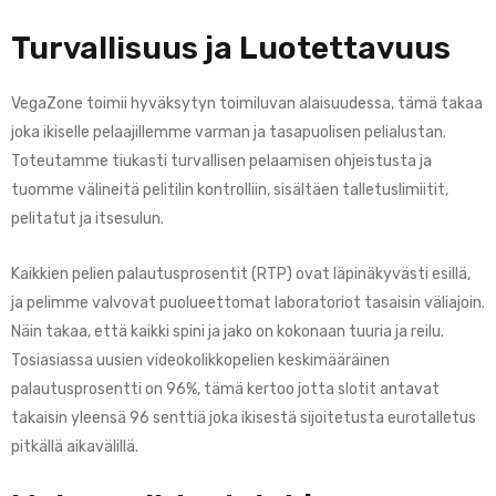
Turvallisuus ja Luotettavuus
VegaZone toimii hyväksytyn toimiluvan alaisuudessa, tämä takaa
joka ikiselle pelaajillemme varman ja tasapuolisen pelialustan.
Toteutamme tiukasti turvallisen pelaamisen ohjeistusta ja
tuomme välineitä pelitilin kontrolliin, sisältäen talletuslimiitit,
pelitatut ja itsesulun.
Kaikkien pelien palautusprosentit (RTP) ovat läpinäkyvästi esillä,
ja pelimme valvovat puolueettomat laboratoriot tasaisin väliajoin.
Näin takaa, että kaikki spini ja jako on kokonaan tuuria ja reilu.
Tosiasiassa uusien videokolikkopelien keskimääräinen
palautusprosentti on 96%, tämä kertoo jotta slotit antavat
takaisin yleensä 96 senttiä joka ikisestä sijoitetusta eurotalletus
pitkällä aikavälillä.