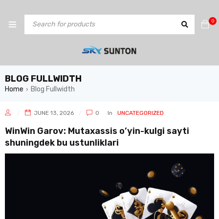
0
BLOG FULLWIDTH
Home
Blog Fullwidth
›
JUNE 13, 2026
0
In
UNCATEGORIZED
WinWin Garov: Mutaxassis o’yin-kulgi sayti
shuningdek bu ustunliklari