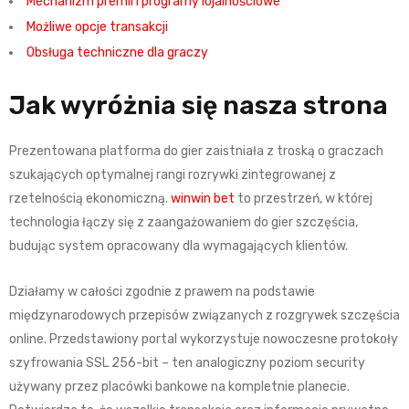
Mechanizm premii i programy lojalnościowe
Możliwe opcje transakcji
Obsługa techniczne dla graczy
Jak wyróżnia się nasza strona
Prezentowana platforma do gier zaistniała z troską o graczach
szukających optymalnej rangi rozrywki zintegrowanej z
rzetelnością ekonomiczną.
winwin bet
to przestrzeń, w której
technologia łączy się z zaangażowaniem do gier szczęścia,
budując system opracowany dla wymagających klientów.
Działamy w całości zgodnie z prawem na podstawie
międzynarodowych przepisów związanych z rozgrywek szczęścia
online. Przedstawiony portal wykorzystuje nowoczesne protokoły
szyfrowania SSL 256-bit – ten analogiczny poziom security
używany przez placówki bankowe na kompletnie planecie.