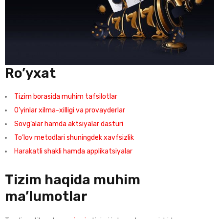
Ro’yxat
Tizim borasida muhim tafsilotlar
O’yinlar xilma-xilligi va provayderlar
Sovg’alar hamda aktsiyalar dasturi
To’lov metodlari shuningdek xavfsizlik
Harakatli shakli hamda applikatsiyalar
Tizim haqida muhim
ma’lumotlar