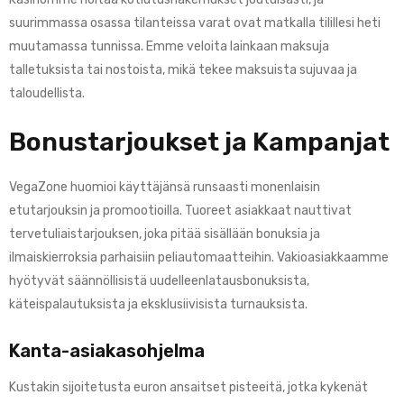
suurimmassa osassa tilanteissa varat ovat matkalla tilillesi heti
muutamassa tunnissa. Emme veloita lainkaan maksuja
talletuksista tai nostoista, mikä tekee maksuista sujuvaa ja
taloudellista.
Bonustarjoukset ja Kampanjat
VegaZone huomioi käyttäjänsä runsaasti monenlaisin
etutarjouksin ja promootioilla. Tuoreet asiakkaat nauttivat
tervetuliaistarjouksen, joka pitää sisällään bonuksia ja
ilmaiskierroksia parhaisiin peliautomaatteihin. Vakioasiakkaamme
hyötyvät säännöllisistä uudelleenlatausbonuksista,
käteispalautuksista ja eksklusiivisista turnauksista.
Kanta-asiakasohjelma
Kustakin sijoitetusta euron ansaitset pisteeitä, jotka kykenät