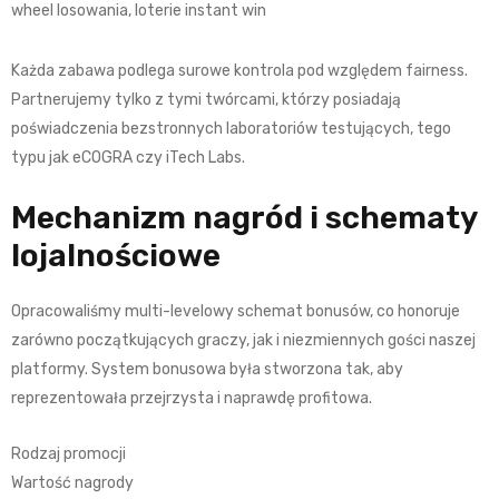
wheel losowania, loterie instant win
Każda zabawa podlega surowe kontrola pod względem fairness.
Partnerujemy tylko z tymi twórcami, którzy posiadają
poświadczenia bezstronnych laboratoriów testujących, tego
typu jak eCOGRA czy iTech Labs.
Mechanizm nagród i schematy
lojalnościowe
Opracowaliśmy multi-levelowy schemat bonusów, co honoruje
zarówno początkujących graczy, jak i niezmiennych gości naszej
platformy. System bonusowa była stworzona tak, aby
reprezentowała przejrzysta i naprawdę profitowa.
Rodzaj promocji
Wartość nagrody