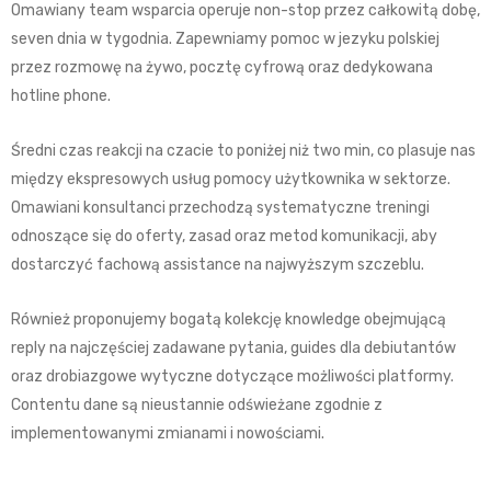
Omawiany team wsparcia operuje non-stop przez całkowitą dobę,
seven dnia w tygodnia. Zapewniamy pomoc w jezyku polskiej
przez rozmowę na żywo, pocztę cyfrową oraz dedykowana
hotline phone.
Średni czas reakcji na czacie to poniżej niż two min, co plasuje nas
między ekspresowych usług pomocy użytkownika w sektorze.
Omawiani konsultanci przechodzą systematyczne treningi
odnoszące się do oferty, zasad oraz metod komunikacji, aby
dostarczyć fachową assistance na najwyższym szczeblu.
Również proponujemy bogatą kolekcję knowledge obejmującą
reply na najczęściej zadawane pytania, guides dla debiutantów
oraz drobiazgowe wytyczne dotyczące możliwości platformy.
Contentu dane są nieustannie odświeżane zgodnie z
implementowanymi zmianami i nowościami.