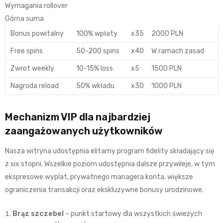
Wymagania rollover
Górna suma
Bonus powitalny
100% wpłaty
x35
2000 PLN
Free spins
50-200 spins
x40
W ramach zasad
Zwrot weekly
10-15% loss
x5
1500 PLN
Nagroda reload
50% wkładu
x30
1000 PLN
Mechanizm VIP dla najbardziej
zaangażowanych użytkowników
Nasza witryna udostępnia elitarny program fidelity składający się
z six stopni. Wszelkie poziom udostępnia dalsze przywileje, w tym
ekspresowe wyplat, prywatnego managera konta, większe
ograniczenia transakcji oraz ekskluzywne bonusy urodzinowe.
Brąz szczebel
– punkt startowy dla wszystkich świeżych