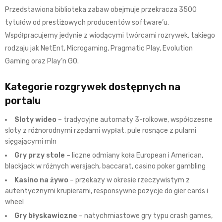
Przedstawiona biblioteka zabaw obejmuje przekracza 3500
tytułów od prestiżowych producentów software’u.
Współpracujemy jedynie z wiodącymi twórcami rozrywek, takiego
rodzaju jak NetEnt, Microgaming, Pragmatic Play, Evolution
Gaming oraz Play’n GO.
Kategorie rozgrywek dostępnych na
portalu
Sloty wideo
– tradycyjne automaty 3-rolkowe, współczesne
sloty z różnorodnymi rzędami wypłat, pule rosnące z pulami
sięgającymi mln
Gry przy stole
– liczne odmiany koła European i American,
blackjack w różnych wersjach, baccarat, casino poker gambling
Kasino na żywo
– przekazy w okresie rzeczywistym z
autentycznymi krupierami, responsywne pozycje do gier cards i
wheel
Gry błyskawiczne
– natychmiastowe gry typu crash games,