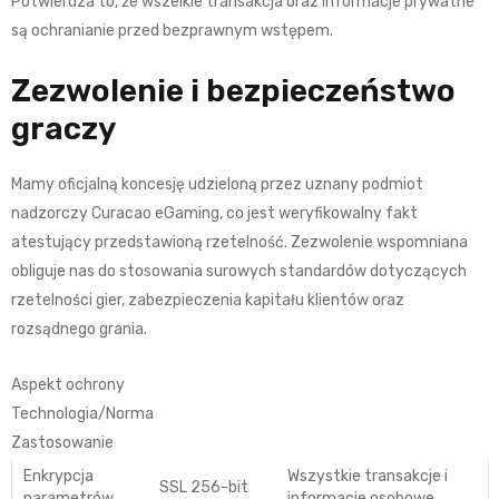
Potwierdza to, że wszelkie transakcja oraz informacje prywatne
są ochranianie przed bezprawnym wstępem.
Zezwolenie i bezpieczeństwo
graczy
Mamy oficjalną koncesję udzieloną przez uznany podmiot
nadzorczy Curacao eGaming, co jest weryfikowalny fakt
atestujący przedstawioną rzetelność. Zezwolenie wspomniana
obliguje nas do stosowania surowych standardów dotyczących
rzetelności gier, zabezpieczenia kapitału klientów oraz
rozsądnego grania.
Aspekt ochrony
Technologia/Norma
Zastosowanie
Enkrypcja
Wszystkie transakcje i
SSL 256-bit
parametrów
informacje osobowe