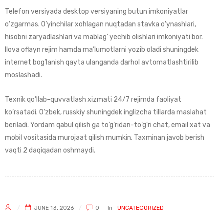
Telefon versiyada desktop versiyaning butun imkoniyatlar
o’zgarmas. O’yinchilar xohlagan nuqtadan stavka o’ynashlari,
hisobni zaryadlashlari va mablag’ yechib olishlari imkoniyati bor.
Ilova oflayn rejim hamda ma’lumotlarni yozib oladi shuningdek
internet bog’lanish qayta ulanganda darhol avtomatlashtirilib
moslashadi.
Texnik qo’llab-quvvatlash xizmati 24/7 rejimda faoliyat
ko’rsatadi. O’zbek, russkiy shuningdek inglizcha tillarda maslahat
beriladi. Yordam qabul qilish ga to’g’ridan-to’g’ri chat, email xat va
mobil vositasida murojaat qilish mumkin. Taxminan javob berish
vaqti 2 daqiqadan oshmaydi.
JUNE 13, 2026
0
In
UNCATEGORIZED