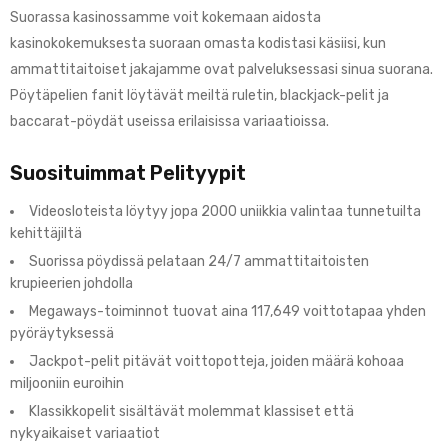
Suorassa kasinossamme voit kokemaan aidosta
kasinokokemuksesta suoraan omasta kodistasi käsiisi, kun
ammattitaitoiset jakajamme ovat palveluksessasi sinua suorana.
Pöytäpelien fanit löytävät meiltä ruletin, blackjack-pelit ja
baccarat-pöydät useissa erilaisissa variaatioissa.
Suosituimmat Pelityypit
Videosloteista löytyy jopa 2000 uniikkia valintaa tunnetuilta
kehittäjiltä
Suorissa pöydissä pelataan 24/7 ammattitaitoisten
krupieerien johdolla
Megaways-toiminnot tuovat aina 117,649 voittotapaa yhden
pyöräytyksessä
Jackpot-pelit pitävät voittopotteja, joiden määrä kohoaa
miljooniin euroihin
Klassikkopelit sisältävät molemmat klassiset että
nykyaikaiset variaatiot