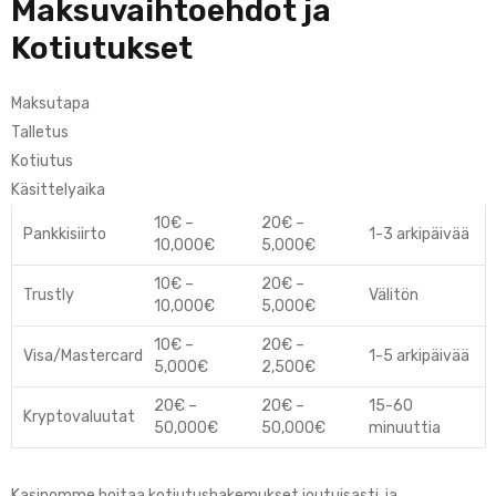
Maksuvaihtoehdot ja
Kotiutukset
Maksutapa
Talletus
Kotiutus
Käsittelyaika
10€ –
20€ –
Pankkisiirto
1-3 arkipäivää
10,000€
5,000€
10€ –
20€ –
Trustly
Välitön
10,000€
5,000€
10€ –
20€ –
Visa/Mastercard
1-5 arkipäivää
5,000€
2,500€
20€ –
20€ –
15-60
Kryptovaluutat
50,000€
50,000€
minuuttia
Kasinomme hoitaa kotiutushakemukset joutuisasti, ja