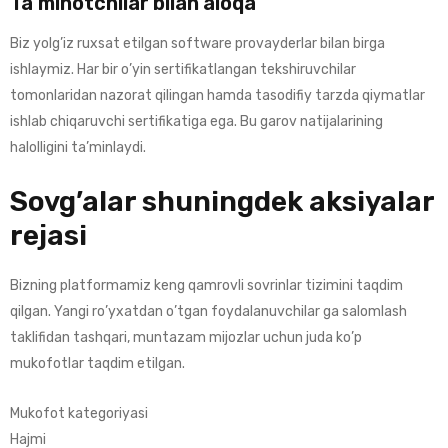
Ta’minotchilar bilan aloqa
Biz yolg’iz ruxsat etilgan software provayderlar bilan birga
ishlaymiz. Har bir o’yin sertifikatlangan tekshiruvchilar
tomonlaridan nazorat qilingan hamda tasodifiy tarzda qiymatlar
ishlab chiqaruvchi sertifikatiga ega. Bu garov natijalarining
halolligini ta’minlaydi.
Sovg’alar shuningdek aksiyalar
rejasi
Bizning platformamiz keng qamrovli sovrinlar tizimini taqdim
qilgan. Yangi ro’yxatdan o’tgan foydalanuvchilar ga salomlash
taklifidan tashqari, muntazam mijozlar uchun juda ko’p
mukofotlar taqdim etilgan.
Mukofot kategoriyasi
Hajmi