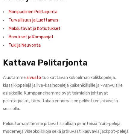
Monipuolinen Pelitarjonta
Turvallisuus ja Luottamus
Maksutavat ja Kotiutukset
Bonukset ja Kampanjat
Tuki ja Neuvonta
Kattava Pelitarjonta
Alustamme
sivusto
tuo kattavan kokoelman kolikkopelejä,
klassikkopelejä ja live-kasinopelejä kaikenikäisille ja -vahvuisille
asiakkaille. Kumppaneinamme ovat toimialan johtavat
pelintarjoajat, tämä takaa erinomaisen pelihetken jokaisella
sessiolla.
Peliautomaattimme pitävät sisällään perinteisiä fruit-pelejä,
moderneja videokolikkoja sekä jatkuvasti kasvavia jackpot-pelejä.