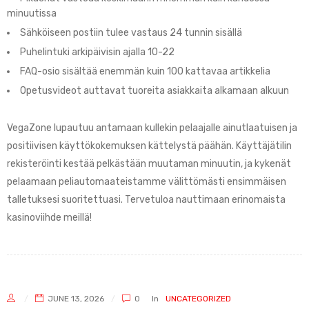
minuutissa
Sähköiseen postiin tulee vastaus 24 tunnin sisällä
Puhelintuki arkipäivisin ajalla 10-22
FAQ-osio sisältää enemmän kuin 100 kattavaa artikkelia
Opetusvideot auttavat tuoreita asiakkaita alkamaan alkuun
VegaZone lupautuu antamaan kullekin pelaajalle ainutlaatuisen ja
positiivisen käyttökokemuksen kättelystä päähän. Käyttäjätilin
rekisteröinti kestää pelkästään muutaman minuutin, ja kykenät
pelaamaan peliautomaateistamme välittömästi ensimmäisen
talletuksesi suoritettuasi. Tervetuloa nauttimaan erinomaista
kasinoviihde meillä!
JUNE 13, 2026
0
In
UNCATEGORIZED