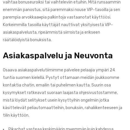
vaihtaa bonuseuroiksi tai vaihteleviin etuihin. Mitä runsaammin
enemmän panostus, sitä paremmaksi nouse VIP-tasoilla ja sen
parempia arvokkaамpia palkintoja vastaanotat käyttöösi.
Korkeimmilla tasoilla käyttäjät nauttivat yksityisestä VIP-
asiakaspalvelusta, ripeämmistä siirroista ja erikseen
räätälöidyistä bonuksista.
Asiakaspalvelu ja Neuvonta
Osaava asiakaspalvelutiimimme palvelee pelaajia ympäri 24
tuntia suomen kielellä. Pystyt ottamaan meidän joukkoomme
kontaktia chatin, emailin tai puhelimen kautta. Suurin osa
kysymykset ratkeavat suoraan laajasta ohjesivustostamme,
mistä löydät selitykset usein kysyttyihin ongelmiin jotka
käsittelevät peliautomaatteihin, bonuksiin, rahaliikenteeseen ja
tilin käyttöön.
Pikachat vasteaa keskimäärin mнemmän kuin kahdessa