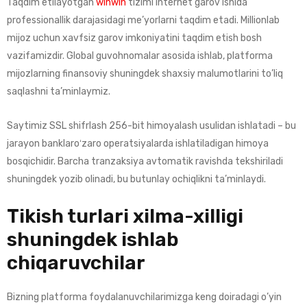
Taqdim etilayotgan
winwin
tizimi internet garov ishida
professionallik darajasidagi me’yorlarni taqdim etadi. Millionlab
mijoz uchun xavfsiz garov imkoniyatini taqdim etish bosh
vazifamizdir. Global guvohnomalar asosida ishlab, platforma
mijozlarning finansoviy shuningdek shaxsiy malumotlarini to’liq
saqlashni ta’minlaymiz.
Saytimiz SSL shifrlash 256-bit himoyalash usulidan ishlatadi – bu
jarayon banklaroʻzaro operatsiyalarda ishlatiladigan himoya
bosqichidir. Barcha tranzaksiya avtomatik ravishda tekshiriladi
shuningdek yozib olinadi, bu butunlay ochiqlikni ta’minlaydi.
Tikish turlari xilma-xilligi
shuningdek ishlab
chiqaruvchilar
Bizning platforma foydalanuvchilarimizga keng doiradagi o’yin