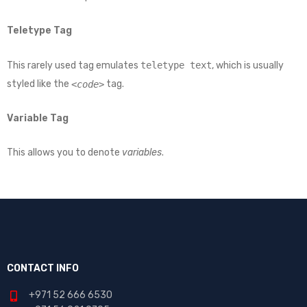
Teletype Tag
This rarely used tag emulates
teletype text
, which is usually
styled like the
tag.
<code>
Variable Tag
This allows you to denote
variables
.
CONTACT INFO
+971 52 666 6530