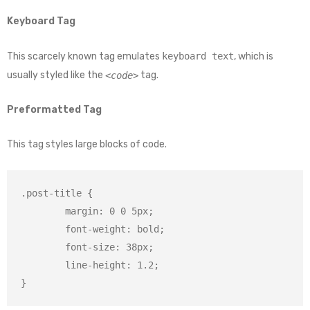
Keyboard Tag
This scarcely known tag emulates
keyboard text
, which is
usually styled like the
tag.
<code>
Preformatted Tag
This tag styles large blocks of code.
.post-title {

	margin: 0 0 5px;

	font-weight: bold;

	font-size: 38px;

	line-height: 1.2;

}