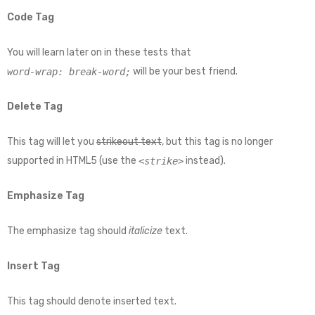
Code Tag
You will learn later on in these tests that
will be your best friend.
word-wrap: break-word;
Delete Tag
This tag will let you
strikeout text
, but this tag is no longer
supported in HTML5 (use the
instead).
<strike>
Emphasize Tag
The emphasize tag should
italicize
text.
Insert Tag
This tag should denote
inserted
text.