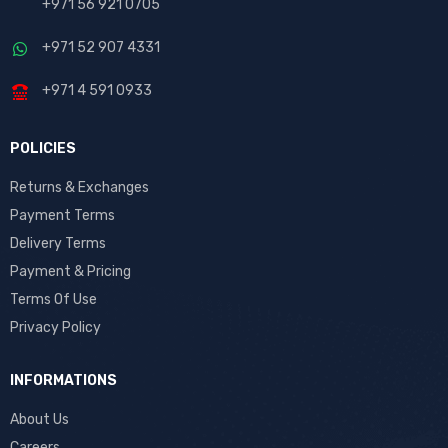
+971 56 921 0705
+971 52 907 4331
+971 4 591 0933
POLICIES
Returns & Exchanges
Payment Terms
Delivery Terms
Payment & Pricing
Terms Of Use
Privacy Policy
INFORMATIONS
About Us
Careers