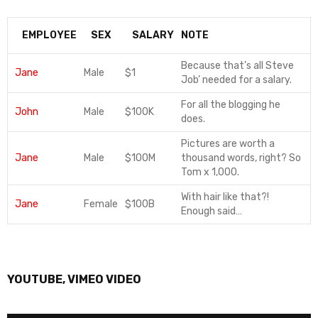
EMPLOYEE
SEX
SALARY
NOTE
Because that’s all Steve
Jane
Male
$1
Job’ needed for a salary.
For all the blogging he
John
Male
$100K
does.
Pictures are worth a
Jane
Male
$100M
thousand words, right? So
Tom x 1,000.
With hair like that?!
Jane
Female
$100B
Enough said…
YOUTUBE, VIMEO VIDEO