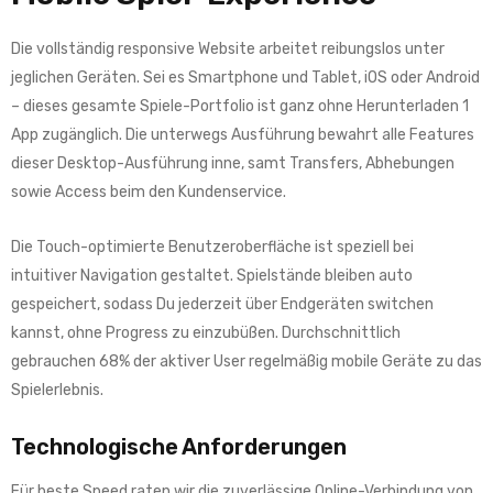
Die vollständig responsive Website arbeitet reibungslos unter
jeglichen Geräten. Sei es Smartphone und Tablet, iOS oder Android
– dieses gesamte Spiele-Portfolio ist ganz ohne Herunterladen 1
App zugänglich. Die unterwegs Ausführung bewahrt alle Features
dieser Desktop-Ausführung inne, samt Transfers, Abhebungen
sowie Access beim den Kundenservice.
Die Touch-optimierte Benutzeroberfläche ist speziell bei
intuitiver Navigation gestaltet. Spielstände bleiben auto
gespeichert, sodass Du jederzeit über Endgeräten switchen
kannst, ohne Progress zu einzubüßen. Durchschnittlich
gebrauchen 68% der aktiver User regelmäßig mobile Geräte zu das
Spielerlebnis.
Technologische Anforderungen
Für beste Speed raten wir die zuverlässige Online-Verbindung von