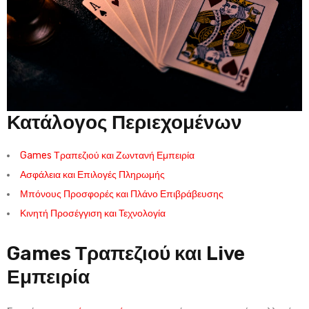
Κατάλογος Περιεχομένων
Games Τραπεζιού και Ζωντανή Εμπειρία
Ασφάλεια και Επιλογές Πληρωμής
Μπόνους Προσφορές και Πλάνο Επιβράβευσης
Κινητή Προσέγγιση και Τεχνολογία
Games Τραπεζιού και Live
Εμπειρία