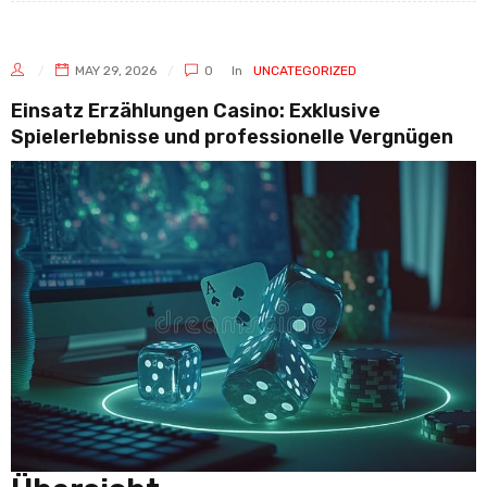
MAY 29, 2026
0
In
UNCATEGORIZED
Einsatz Erzählungen Casino: Exklusive
Spielerlebnisse und professionelle Vergnügen