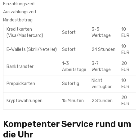
Einzahlungszeit
Auszahlungszeit
Mindestbetrag
Kreditkarten
3-5
10
Sofort
(Visa/Mastercard)
Werktage
EUR
10
E-Wallets (Skrill/Neteller)
Sofort
24 Stunden
EUR
1-3
3-7
20
Banktransfer
Arbeitstage
Werktage
EUR
Nicht
10
Prepaidkarten
Sofortig
verfügbar
EUR
20
Kryptowährungen
15 Minuten
2 Stunden
EUR
Kompetenter Service rund um
die Uhr