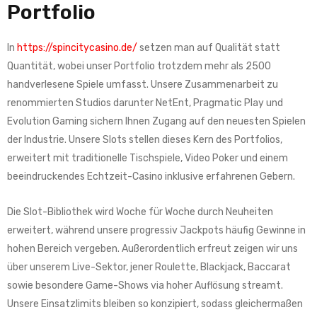
Portfolio
In
https://spincitycasino.de/
setzen man auf Qualität statt
Quantität, wobei unser Portfolio trotzdem mehr als 2500
handverlesene Spiele umfasst. Unsere Zusammenarbeit zu
renommierten Studios darunter NetEnt, Pragmatic Play und
Evolution Gaming sichern Ihnen Zugang auf den neuesten Spielen
der Industrie. Unsere Slots stellen dieses Kern des Portfolios,
erweitert mit traditionelle Tischspiele, Video Poker und einem
beeindruckendes Echtzeit-Casino inklusive erfahrenen Gebern.
Die Slot-Bibliothek wird Woche für Woche durch Neuheiten
erweitert, während unsere progressiv Jackpots häufig Gewinne in
hohen Bereich vergeben. Außerordentlich erfreut zeigen wir uns
über unserem Live-Sektor, jener Roulette, Blackjack, Baccarat
sowie besondere Game-Shows via hoher Auflösung streamt.
Unsere Einsatzlimits bleiben so konzipiert, sodass gleichermaßen