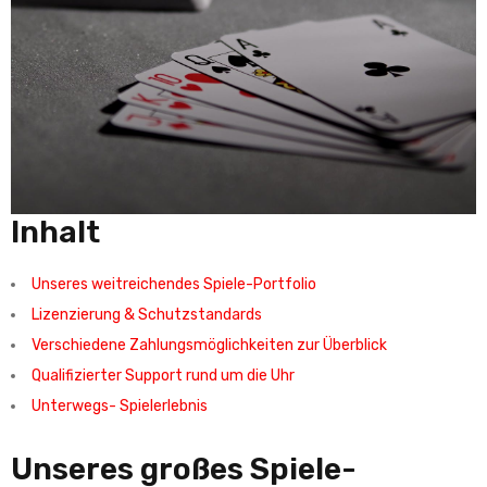
Inhalt
Unseres weitreichendes Spiele-Portfolio
Lizenzierung & Schutzstandards
Verschiedene Zahlungsmöglichkeiten zur Überblick
Qualifizierter Support rund um die Uhr
Unterwegs- Spielerlebnis
Unseres großes Spiele-