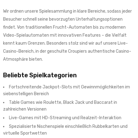
Wir ordnen unsere Spielesammlung in klare Bereiche, sodass jeder
Besucher schnell seine bevorzugten Unterhaltungsoptionen
findet. Von traditionellen Frucht-Automaten bis zu modernen
Video-Spielautomaten mit innovativen Features – die Vielfalt
kennt kaum Grenzen. Besonders stolz sind wir auf unsere Live-
Casino-Bereich, in der geschulte Croupiers authentische Casino-
Atmosphäre bieten.
Beliebte Spielkategorien
Fortschreitende Jackpot-Slots mit Gewinnmöglichkeiten im
siebenstelligen Bereich
Table Games wie Roulette, Black Jack und Baccarat in
zahlreichen Versionen
Live-Games mit HD-Streaming und Realzeit-Interaktion
Spezialisierte Nischenspiele einschließlich Rubbelkarten und
virtuelle Sportwetten