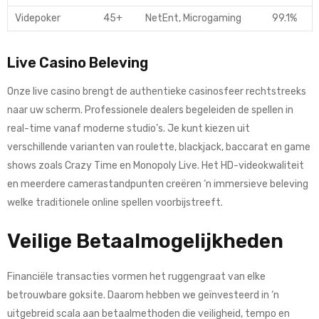
Videpoker
45+
NetEnt, Microgaming
99.1%
Live Casino Beleving
Onze live casino brengt de authentieke casinosfeer rechtstreeks
naar uw scherm. Professionele dealers begeleiden de spellen in
real-time vanaf moderne studio’s. Je kunt kiezen uit
verschillende varianten van roulette, blackjack, baccarat en game
shows zoals Crazy Time en Monopoly Live. Het HD-videokwaliteit
en meerdere camerastandpunten creëren ‘n immersieve beleving
welke traditionele online spellen voorbijstreeft.
Veilige Betaalmogelijkheden
Financiële transacties vormen het ruggengraat van elke
betrouwbare goksite. Daarom hebben we geïnvesteerd in ‘n
uitgebreid scala aan betaalmethoden die veiligheid, tempo en