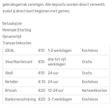
gebruiksgemak verenigen. Alle deposits worden direct verwerkt,
zodat jij direct kunt beginnen met gamen.
Betaaloptie
Minimale Storting
Opnametijd
Transactiekosten
iDEAL
€10
1-2 werkdagen
Kosteloos
drie tot vijf
Visa/Mastercard
€10
Gratis
werkdagen
Skrill
€10
24 uur
Gratis
Neteller
€ 10
24 uur
Kosteloos
Bitcoin
€20
12-24 uur
Netwerkkosten
Bankoverschrijving
€20
3-7 werkdagen
Kosteloos