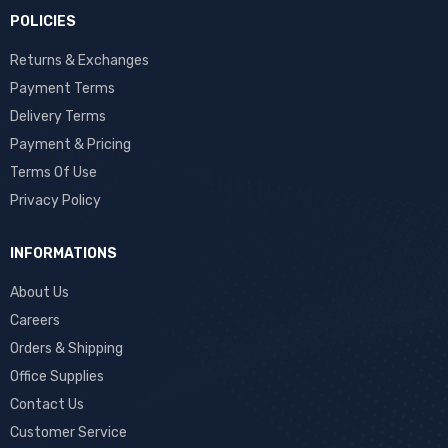
POLICIES
Returns & Exchanges
Payment Terms
Delivery Terms
Payment & Pricing
Terms Of Use
Privacy Policy
INFORMATIONS
About Us
Careers
Orders & Shipping
Office Supplies
Contact Us
Customer Service