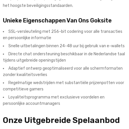
het hoogste beveiligingsstandaarden.
Unieke Eigenschappen Van Ons Goksite
SSL-versleuteling met 256-bit codering voor alle transacties
en persoonlijke informatie
Snelle uitbetalingen binnen 24-48 uur bij gebruik van e-wallets
Directe chat ondersteuning beschikbaar in de Nederlandse taal
tijdens uitgebreide openingstijden
Adaptief ontwerp geoptimaliseerd voor alle schermformaten
zonder kwaliteitsverlies
Regelmatige wedstrijden met substantiële prijzenpotten voor
competitieve gamers
Loyaliteitsprogramma met exclusieve voordelen en
persoonlijke accountmanagers
Onze Uitgebreide Spelaanbod