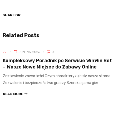
SHARE ON:
Related Posts
JUNE 13, 2026
0
Kompleksowy Poradnik po Serwisie WinWin Bet
– Wasze Nowe Miejsce do Zabawy Online
Zestawienie zawartości Czym charakteryzuje się nasza strona
Zezwolenie i bezpieczeństwo graczy Szeroka gama gier
READ MORE