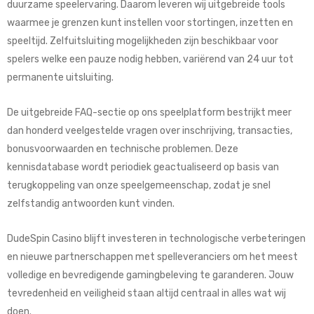
duurzame speelervaring. Daarom leveren wij uitgebreide tools
waarmee je grenzen kunt instellen voor stortingen, inzetten en
speeltijd. Zelfuitsluiting mogelijkheden zijn beschikbaar voor
spelers welke een pauze nodig hebben, variërend van 24 uur tot
permanente uitsluiting.
De uitgebreide FAQ-sectie op ons speelplatform bestrijkt meer
dan honderd veelgestelde vragen over inschrijving, transacties,
bonusvoorwaarden en technische problemen. Deze
kennisdatabase wordt periodiek geactualiseerd op basis van
terugkoppeling van onze speelgemeenschap, zodat je snel
zelfstandig antwoorden kunt vinden.
DudeSpin Casino blijft investeren in technologische verbeteringen
en nieuwe partnerschappen met spelleveranciers om het meest
volledige en bevredigende gamingbeleving te garanderen. Jouw
tevredenheid en veiligheid staan altijd centraal in alles wat wij
doen.