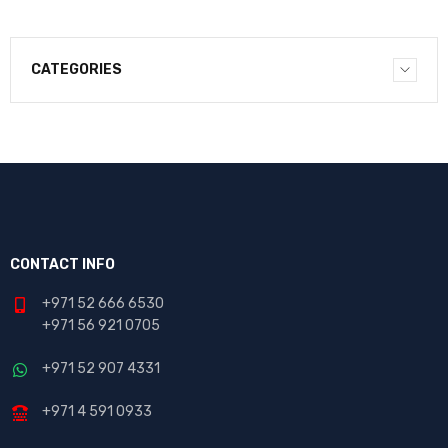
CATEGORIES
CONTACT INFO
+971 52 666 6530
+971 56 921 0705
+971 52 907 4331
+971 4 591 0933