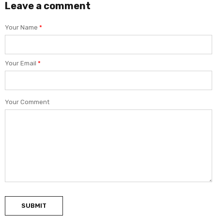
Leave a comment
Your Name
*
Your Email
*
Your Comment
SUBMIT