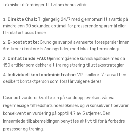
tekniske utfordringer til tvil om bonusvilkår.
Direkte Chat:
Tilgjengelig 24/7 med gjennomsnitt svartid på
mindre enn 90 sekunder, optimal for presserende spørsmål eller
IT-relatert assistanse
E-poststøtte:
Grundige svar på avanserte forespørsler innen
fire timer i kontorets åpningstider, med lokal fagterminologi
Omfattende FAQ:
Gjennomgående kunnskapsbase med ca
150 artikler som dekker alt fra registrering til uttaksstrategier
Individuell kontoadministrator:
VIP-spillere får ansatt en
dedikert kontaktperson som forstår valgene deres
Casinoet vurderer kvaliteten på kundeopplevelsen vår via
regelmessige tilfredshetundersøkelser, og vi konsekvent bevarer
konsekvent en vurdering på opptil 4,7 av 5 stjerner. Den
innsamlede tilbakemeldingen benyttes aktivt til for å forbedre
prosesser og trening.