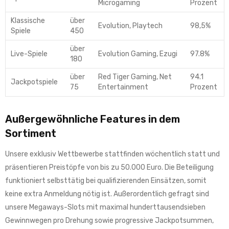
Microgaming
Prozent
Klassische
über
Evolution, Playtech
98,5%
Spiele
450
über
Live-Spiele
Evolution Gaming, Ezugi
97.8%
180
über
Red Tiger Gaming, Net
94.1
Jackpotspiele
75
Entertainment
Prozent
Außergewöhnliche Features in dem
Sortiment
Unsere exklusiv Wettbewerbe stattfinden wöchentlich statt und
präsentieren Preistöpfe von bis zu 50.000 Euro. Die Beteiligung
funktioniert selbsttätig bei qualifizierenden Einsätzen, somit
keine extra Anmeldung nötig ist. Außerordentlich gefragt sind
unsere Megaways-Slots mit maximal hunderttausendsieben
Gewinnwegen pro Drehung sowie progressive Jackpotsummen,