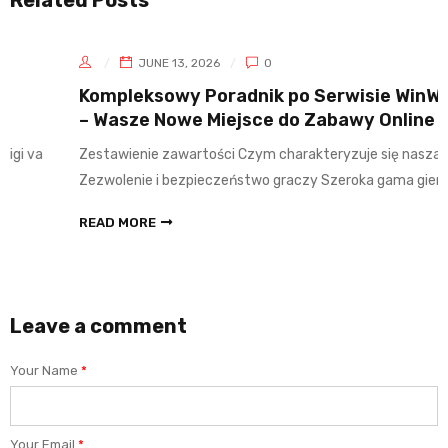
Related Posts
JUNE 13, 2026
0
Kompleksowy Poradnik po Serwisie WinWin Bet
– Wasze Nowe Miejsce do Zabawy Online
Zestawienie zawartości Czym charakteryzuje się nasza strona
Zezwolenie i bezpieczeństwo graczy Szeroka gama gier
READ MORE
Leave a comment
Your Name
*
Your Email
*