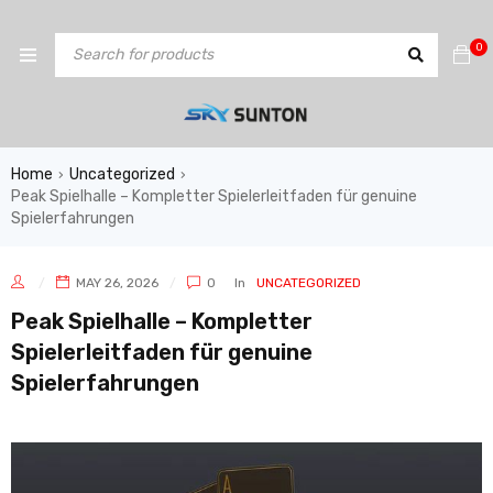
0
Home
Uncategorized
›
›
Peak Spielhalle – Kompletter Spielerleitfaden für genuine
Spielerfahrungen
MAY 26, 2026
0
In
UNCATEGORIZED
Peak Spielhalle – Kompletter
Spielerleitfaden für genuine
Spielerfahrungen