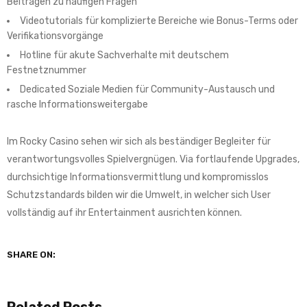
Beiträgen zu häufigen Fragen
Videotutorials für komplizierte Bereiche wie Bonus-Terms oder
Verifikationsvorgänge
Hotline für akute Sachverhalte mit deutschem
Festnetznummer
Dedicated Soziale Medien für Community-Austausch und
rasche Informationsweitergabe
Im Rocky Casino sehen wir sich als beständiger Begleiter für
verantwortungsvolles Spielvergnügen. Via fortlaufende Upgrades,
durchsichtige Informationsvermittlung und kompromisslos
Schutzstandards bilden wir die Umwelt, in welcher sich User
vollständig auf ihr Entertainment ausrichten können.
SHARE ON: