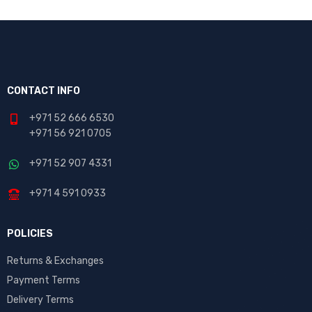
CONTACT INFO
+971 52 666 6530
+971 56 921 0705
+971 52 907 4331
+971 4 591 0933
POLICIES
Returns & Exchanges
Payment Terms
Delivery Terms