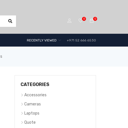
0
0
RECENTLY VIEWED
+971 52 666 6530
ms
CATEGORIES
Accessories
Cameras
Laptops
Quote