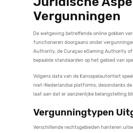
Juridische Aspe
Vergunningen
De wetgeving betreffende online gokken versch
functioneren doorgaans onder vergunninge
Authority, de Curaçao eGaming Authority of
bepaalde standaarden op het gebied van spele
Volgens data van de Kansspelautoriteit speel
niet-Nederlandse platforms, desondanks de 
laat aan dat er aanzienlijke belangstelling b
Vergunningtypen Uit
Verschillende rechtsgebieden hanteren uitee