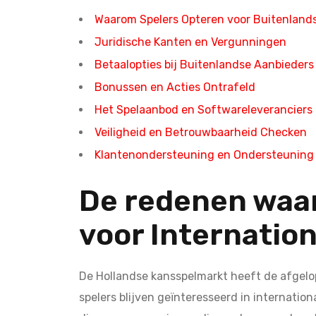
Waarom Spelers Opteren voor Buitenland
Juridische Kanten en Vergunningen
Betaalopties bij Buitenlandse Aanbieders
Bonussen en Acties Ontrafeld
Het Spelaanbod en Softwareleveranciers
Veiligheid en Betrouwbaarheid Checken
Klantenondersteuning en Ondersteuning
De redenen waa
voor Internatio
De Hollandse kansspelmarkt heeft de afgelo
spelers blijven geïnteresseerd in internation