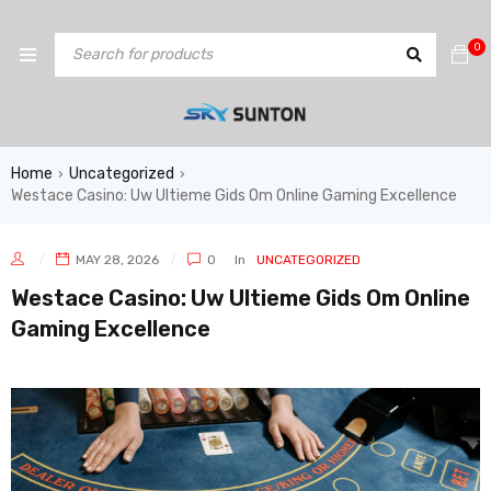
0
Home
Uncategorized
›
›
Westace Casino: Uw Ultieme Gids Om Online Gaming Excellence
MAY 28, 2026
0
In
UNCATEGORIZED
Westace Casino: Uw Ultieme Gids Om Online
Gaming Excellence