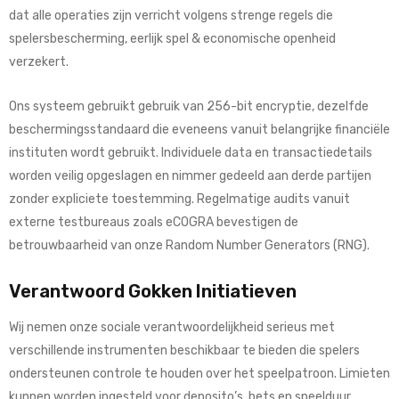
dat alle operaties zijn verricht volgens strenge regels die
spelersbescherming, eerlijk spel & economische openheid
verzekert.
Ons systeem gebruikt gebruik van 256-bit encryptie, dezelfde
beschermingsstandaard die eveneens vanuit belangrijke financiële
instituten wordt gebruikt. Individuele data en transactiedetails
worden veilig opgeslagen en nimmer gedeeld aan derde partijen
zonder expliciete toestemming. Regelmatige audits vanuit
externe testbureaus zoals eCOGRA bevestigen de
betrouwbaarheid van onze Random Number Generators (RNG).
Verantwoord Gokken Initiatieven
Wij nemen onze sociale verantwoordelijkheid serieus met
verschillende instrumenten beschikbaar te bieden die spelers
ondersteunen controle te houden over het speelpatroon. Limieten
kunnen worden ingesteld voor deposito’s, bets en speelduur.