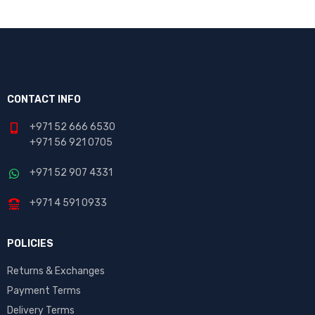
CONTACT INFO
+971 52 666 6530
+971 56 921 0705
+971 52 907 4331
+971 4 591 0933
POLICIES
Returns & Exchanges
Payment Terms
Delivery Terms