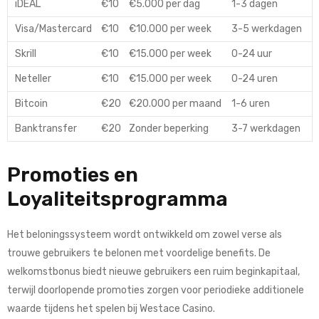
iDEAL
€10
€5.000 per dag
1-3 dagen
Visa/Mastercard
€10
€10.000 per week
3-5 werkdagen
Skrill
€10
€15.000 per week
0-24 uur
Neteller
€10
€15.000 per week
0-24 uren
Bitcoin
€20
€20.000 per maand
1-6 uren
Banktransfer
€20
Zonder beperking
3-7 werkdagen
Promoties en
Loyaliteitsprogramma
Het beloningssysteem wordt ontwikkeld om zowel verse als
trouwe gebruikers te belonen met voordelige benefits. De
welkomstbonus biedt nieuwe gebruikers een ruim beginkapitaal,
terwijl doorlopende promoties zorgen voor periodieke additionele
waarde tijdens het spelen bij Westace Casino.