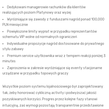
Dedykowani managerowie rachunków dla klientów
realizujących poziom Platynowy oraz wyżej
Wyróżniające się zawody z funduszami nagród ponad 100,000
PLN miesięcznie
Powiększone limity wypłat w przypadku reprezentantów
schematu VIP wolne od normalnych ograniczeń
Indywidualne propozycje nagród dostosowane do prywatnego
stylu zabawy
Premium service użytkownika wraz z tempem reakcji poniżej 3
minutes
Zaproszenia w zakresie wyróżniające się eventy stacjonarne
urządzane w przypadku topowych graczy
Wszystkie poziom systemu lojalnościowego był zaprojektowany
tak, żeby honorować cykliczną activity i podwyższać jakość
pozyskiwanych korzyści. Progres przez kolejne fazy stanowi
intuicyjną, zaś wymogi pozostają transparentnie przedstawione