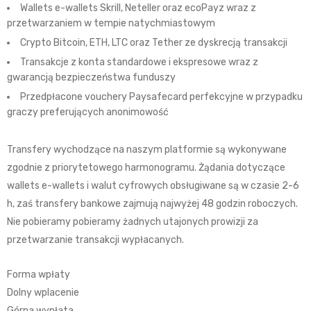
Wallets e-wallets Skrill, Neteller oraz ecoPayz wraz z
przetwarzaniem w tempie natychmiastowym
Crypto Bitcoin, ETH, LTC oraz Tether ze dyskrecją transakcji
Transakcje z konta standardowe i ekspresowe wraz z
gwarancją bezpieczeństwa funduszy
Przedpłacone vouchery Paysafecard perfekcyjne w przypadku
graczy preferujących anonimowość
Transfery wychodzące na naszym platformie są wykonywane
zgodnie z priorytetowego harmonogramu. Żądania dotyczące
wallets e-wallets i walut cyfrowych obsługiwane są w czasie 2-6
h, zaś transfery bankowe zajmują najwyżej 48 godzin roboczych.
Nie pobieramy pobieramy żadnych utajonych prowizji za
przetwarzanie transakcji wypłacanych.
Forma wpłaty
Dolny wplacenie
Górna wypłata