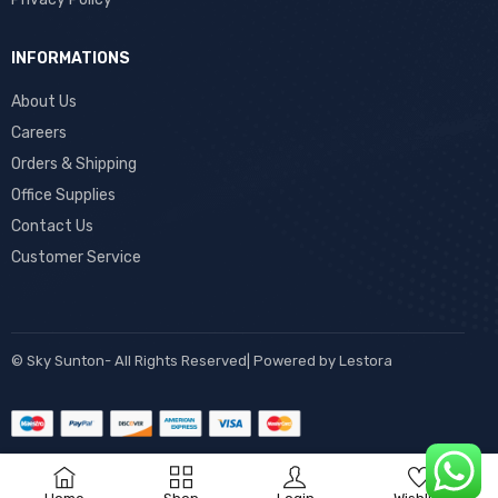
INFORMATIONS
About Us
Careers
Orders & Shipping
Office Supplies
Contact Us
Customer Service
© Sky Sunton- All Rights Reserved| Powered by Lestora
0