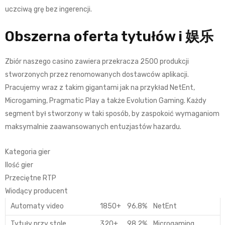
uczciwą grę bez ingerencji.
Obszerna oferta tytułów i 娱乐
Zbiór naszego casino zawiera przekracza 2500 produkcji
stworzonych przez renomowanych dostawców aplikacji.
Pracujemy wraz z takim gigantami jak na przykład NetEnt,
Microgaming, Pragmatic Play a także Evolution Gaming. Każdy
segment był stworzony w taki sposób, by zaspokoić wymaganiom
maksymalnie zaawansowanych entuzjastów hazardu.
Kategoria gier
Ilość gier
Przeciętne RTP
Wiodący producent
Automaty video
1850+
96.8%
NetEnt
Tytuły przy stole
320+
98.2%
Microgaming