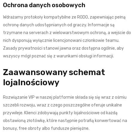
Ochrona danych osobowych
Wdrażamy protokoły kompatybilne ze RODO, zapewniając pełną
ochronę danych udostępnianych od graczy. Informacje są
trzymane na serverach z wielowarstwowym ochroną, a wejście do
nich dysponują wyłącznie licencjonowani członkowie teamu.
Zasady prywatności stanowi jawna oraz dostępna ogólnie, aby
wszyscy mógł poznać się z warunkami obsługi informacji.
Zaawansowany schemat
lojalnościowy
Rozwiązanie VIP w naszej platformie składa się się wraz z ośmiu
szczebli rozwoju, wraz z czego poszczególne oferuje unikalne
przywileje. Klienci zdobywają punkty lojalnościowe od każdą
obstawioną złotówkę, które następnie potrafią konwertować na
bonusy, free obroty albo fundusze pieniężne.