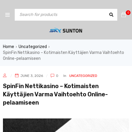
0
Home
Uncategorized
›
›
SpinFin Nettikasino – Kotimaisten Käyttäjien Varma Vaihtoehto
Online-pelaamiseen
JUNE 3, 2026
0
In
UNCATEGORIZED
SpinFin Nettikasino – Kotimaisten
Käyttäjien Varma Vaihtoehto Online-
pelaamiseen