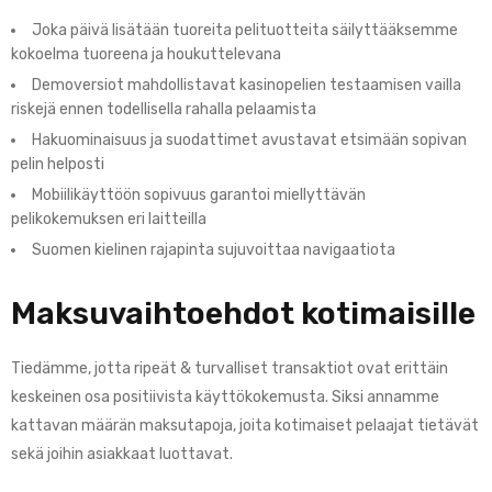
Joka päivä lisätään tuoreita pelituotteita säilyttääksemme
kokoelma tuoreena ja houkuttelevana
Demoversiot mahdollistavat kasinopelien testaamisen vailla
riskejä ennen todellisella rahalla pelaamista
Hakuominaisuus ja suodattimet avustavat etsimään sopivan
pelin helposti
Mobiilikäyttöön sopivuus garantoi miellyttävän
pelikokemuksen eri laitteilla
Suomen kielinen rajapinta sujuvoittaa navigaatiota
Maksuvaihtoehdot kotimaisille
Tiedämme, jotta ripeät & turvalliset transaktiot ovat erittäin
keskeinen osa positiivista käyttökokemusta. Siksi annamme
kattavan määrän maksutapoja, joita kotimaiset pelaajat tietävät
sekä joihin asiakkaat luottavat.