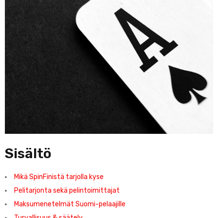
Sisältö
Mikä SpinFinistä tarjolla kyse
Pelitarjonta sekä pelintoimittajat
Maksumenetelmät Suomi-pelaajille
Turvallisuus & säätely