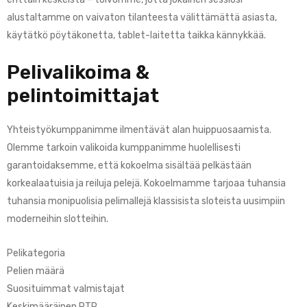
alustaltamme on vaivaton tilanteesta välittämättä asiasta,
käytätkö pöytäkonetta, tablet-laitetta taikka kännykkää.
Pelivalikoima &
pelintoimittajat
Yhteistyökumppanimme ilmentävät alan huippuosaamista.
Olemme tarkoin valikoida kumppanimme huolellisesti
garantoidaksemme, että kokoelma sisältää pelkästään
korkealaatuisia ja reiluja pelejä. Kokoelmamme tarjoaa tuhansia
tuhansia monipuolisia pelimallejä klassisista sloteista uusimpiin
moderneihin slotteihin.
Pelikategoria
Pelien määrä
Suosituimmat valmistajat
Keskimääräinen RTP