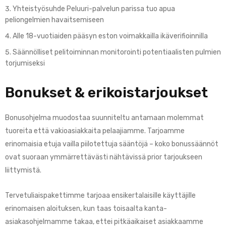
Yhteistyösuhde Peluuri-palvelun parissa tuo apua
peliongelmien havaitsemiseen
Alle 18-vuotiaiden pääsyn eston voimakkailla ikäverifioinnilla
Säännölliset pelitoiminnan monitorointi potentiaalisten pulmien
torjumiseksi
Bonukset & erikoistarjoukset
Bonusohjelma muodostaa suunniteltu antamaan molemmat
tuoreita että vakioasiakkaita pelaajiamme. Tarjoamme
erinomaisia etuja vailla piilotettuja sääntöjä – koko bonussäännöt
ovat suoraan ymmärrettävästi nähtävissä prior tarjoukseen
liittymistä.
Tervetuliaispakettimme tarjoaa ensikertalaisille käyttäjille
erinomaisen aloituksen, kun taas toisaalta kanta-
asiakasohjelmamme takaa, ettei pitkäaikaiset asiakkaamme