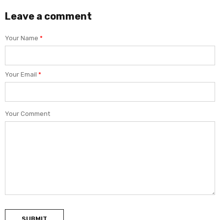
Leave a comment
Your Name
*
Your Email
*
Your Comment
SUBMIT