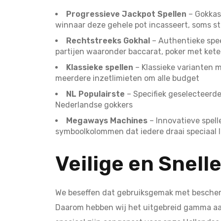
Progressieve Jackpot Spellen
– Gokkas
winnaar deze gehele pot incasseert, soms st
Rechtstreeks Gokhal
– Authentieke spee
partijen waaronder baccarat, poker met kete
Klassieke spellen
– Klassieke varianten m
meerdere inzetlimieten om alle budget
NL Populairste
– Specifiek geselecteerde
Nederlandse gokkers
Megaways Machines
– Innovatieve spell
symboolkolommen dat iedere draai speciaal l
Veilige en Snel
We beseffen dat gebruiksgemak met bescher
Daarom hebben wij het uitgebreid gamma a