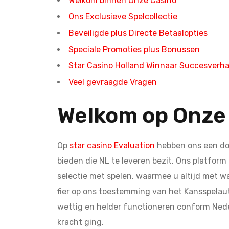
Welkom binnen Onze Casino
Ons Exclusieve Spelcollectie
Beveiligde plus Directe Betaalopties
Speciale Promoties plus Bonussen
Star Casino Holland Winnaar Succesverha
Veel gevraagde Vragen
Welkom op Onze
Op
star casino Evaluation
hebben ons een doel
bieden die NL te leveren bezit. Ons platfor
selectie met spelen, waarmee u altijd met wa
fier op ons toestemming van het Kansspelaut
wettig en helder functioneren conform Nede
kracht ging.