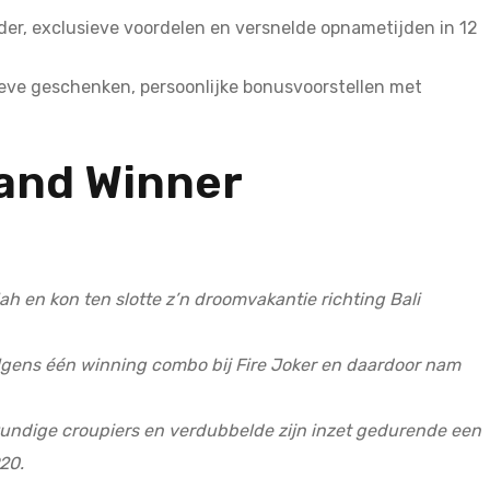
er, exclusieve voordelen en versnelde opnametijden in 12
ve geschenken, persoonlijke bonusvoorstellen met
land Winner
h en kon ten slotte z’n droomvakantie richting Bali
lgens één winning combo bij Fire Joker en daardoor nam
kkundige croupiers en verdubbelde zijn inzet gedurende een
20.