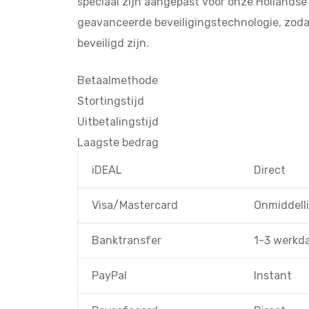
speciaal zijn aangepast voor onze Hollandse
geavanceerde beveiligingstechnologie, zodat
beveiligd zijn.
Betaalmethode
Stortingstijd
Uitbetalingstijd
Laagste bedrag
iDEAL
Direct
Visa/Mastercard
Onmiddelli
Banktransfer
1-3 werkd
PayPal
Instant