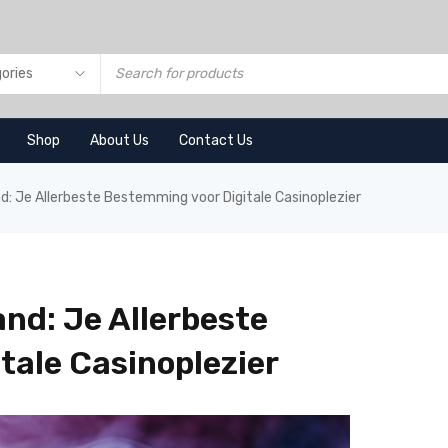
Shop
About Us
Contact Us
d: Je Allerbeste Bestemming voor Digitale Casinoplezier
nd: Je Allerbeste
tale Casinoplezier