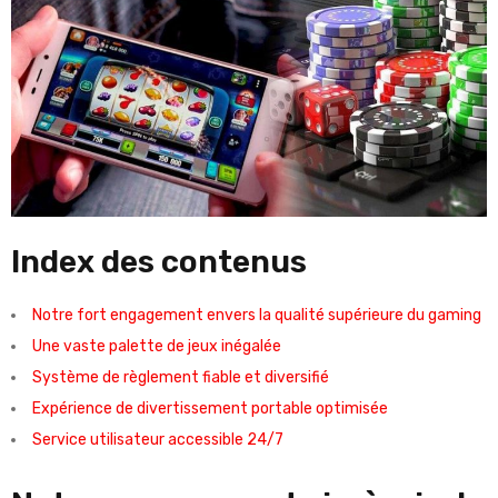
Index des contenus
Notre fort engagement envers la qualité supérieure du gaming
Une vaste palette de jeux inégalée
Système de règlement fiable et diversifié
Expérience de divertissement portable optimisée
Service utilisateur accessible 24/7