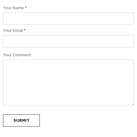
Your Name
*
Your Email
*
Your Comment
SUBMIT