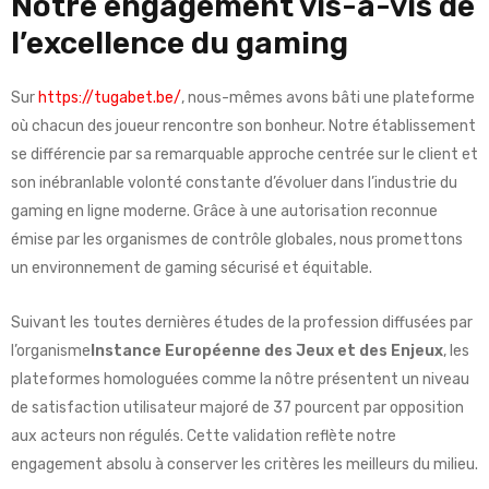
Notre engagement vis-à-vis de
l’excellence du gaming
Sur
https://tugabet.be/
, nous-mêmes avons bâti une plateforme
où chacun des joueur rencontre son bonheur. Notre établissement
se différencie par sa remarquable approche centrée sur le client et
son inébranlable volonté constante d’évoluer dans l’industrie du
gaming en ligne moderne. Grâce à une autorisation reconnue
émise par les organismes de contrôle globales, nous promettons
un environnement de gaming sécurisé et équitable.
Suivant les toutes dernières études de la profession diffusées par
l’organisme
Instance Européenne des Jeux et des Enjeux
, les
plateformes homologuées comme la nôtre présentent un niveau
de satisfaction utilisateur majoré de 37 pourcent par opposition
aux acteurs non régulés. Cette validation reflète notre
engagement absolu à conserver les critères les meilleurs du milieu.