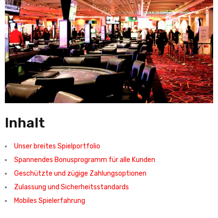
Inhalt
Unser breites Spielportfolio
Spannendes Bonusprogramm für alle Kunden
Geschützte und zügige Zahlungsoptionen
Zulassung und Sicherheitsstandards
Mobiles Spielerfahrung