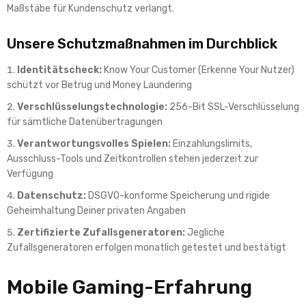
Maßstäbe für Kundenschutz verlangt.
Unsere Schutzmaßnahmen im Durchblick
Identitätscheck:
Know Your Customer (Erkenne Your Nutzer)
schützt vor Betrug und Money Laundering
Verschlüsselungstechnologie:
256-Bit SSL-Verschlüsselung
für sämtliche Datenübertragungen
Verantwortungsvolles Spielen:
Einzahlungslimits,
Ausschluss-Tools und Zeitkontrollen stehen jederzeit zur
Verfügung
Datenschutz:
DSGVO-konforme Speicherung und rigide
Geheimhaltung Deiner privaten Angaben
Zertifizierte Zufallsgeneratoren:
Jegliche
Zufallsgeneratoren erfolgen monatlich getestet und bestätigt
Mobile Gaming-Erfahrung