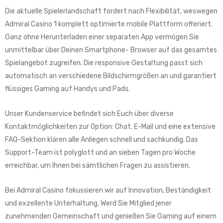
Die aktuelle Spielerlandschaft fordert nach Flexibilität, weswegen
Admiral Casino 1 komplett optimierte mobile Plattform offeriert.
Ganz ohne Herunterladen einer separaten App vermögen Sie
unmittelbar über Deinen Smartphone- Browser auf das gesamtes
Spielangebot zugreifen. Die responsive Gestaltung passt sich
automatisch an verschiedene Bildschirmgrößen an und garantiert
flüssiges Gaming auf Handys und Pads.
Unser Kundenservice befindet sich Euch über diverse
Kontaktmöglichkeiten zur Option: Chat, E-Mail und eine extensive
FAQ-Sektion klären alle Anliegen schnell und sachkundig. Das
Support-Team ist polyglott und an sieben Tagen pro Woche
erreichbar, um Ihnen bei sämtlichen Fragen zu assistieren.
Bei Admiral Casino fokussieren wir auf Innovation, Beständigkeit
und exzellente Unterhaltung. Werd Sie Mitglied jener
zunehmenden Gemeinschaft und genießen Sie Gaming auf einem