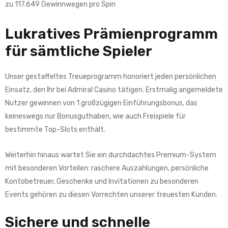
zu 117.649 Gewinnwegen pro Spin
Lukratives Prämienprogramm
für sämtliche Spieler
Unser gestaffeltes Treueprogramm honoriert jeden persönlichen
Einsatz, den Ihr bei Admiral Casino tätigen. Erstmalig angemeldete
Nutzer gewinnen von 1 großzügigen Einführungsbonus, das
keineswegs nur Bonusguthaben, wie auch Freispiele für
bestimmte Top-Slots enthält.
Weiterhin hinaus wartet Sie ein durchdachtes Premium-System
mit besonderen Vorteilen: raschere Auszahlungen, persönliche
Kontobetreuer, Geschenke und Invitationen zu besonderen
Events gehören zu diesen Vorrechten unserer treuesten Kunden.
Sichere und schnelle