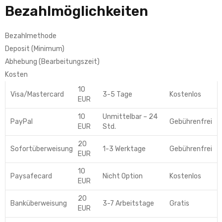
Bezahlmöglichkeiten
Bezahlmethode
Deposit (Minimum)
Abhebung (Bearbeitungszeit)
Kosten
10
Visa/Mastercard
3-5 Tage
Kostenlos
EUR
10
Unmittelbar – 24
PayPal
Gebührenfrei
EUR
Std.
20
Sofortüberweisung
1-3 Werktage
Gebührenfrei
EUR
10
Paysafecard
Nicht Option
Kostenlos
EUR
20
Banküberweisung
3-7 Arbeitstage
Gratis
EUR