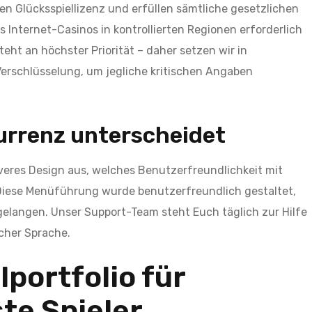
en Glücksspiellizenz und erfüllen sämtliche gesetzlichen
 Internet-Casinos in kontrollierten Regionen erforderlich
steht an höchster Priorität – daher setzen wir in
Verschlüsselung, um jegliche kritischen Angaben
urrenz unterscheidet
veres Design aus, welches Benutzerfreundlichkeit mit
 Diese Menüführung wurde benutzerfreundlich gestaltet,
gelangen. Unser Support-Team steht Euch täglich zur Hilfe
cher Sprache.
lportfolio für
te Spieler