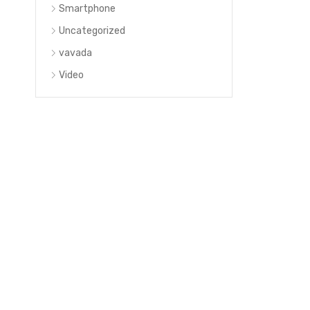
Smartphone
Uncategorized
vavada
Video