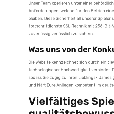
Unser Team operieren unter einer behördlich
Anforderungen, welche für den Betrieb eines
bleiben. Diese Sicherheit all unserer Spieler 
fortschrittlichste SSL-Technik mit 256-Bit-
zuverlässig verlässlich zu sichern.
Was uns von der Konk
Die Website kennzeichnet sich durch ein cle
technologischer Hochwertigkeit verbindet.
sodass Sie zügig zu Ihren Lieblings- Games 
und klärt Eure Anliegen kompetent im deuts
Vielfältiges Spie
qualitätsbewuss