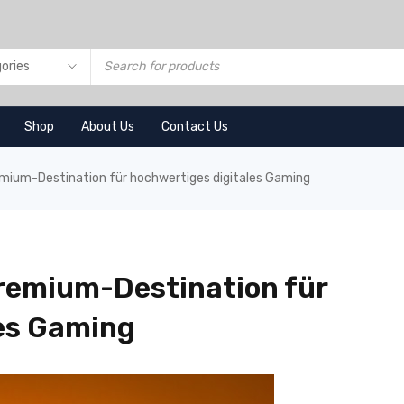
Shop
About Us
Contact Us
mium-Destination für hochwertiges digitales Gaming
remium-Destination für
es Gaming