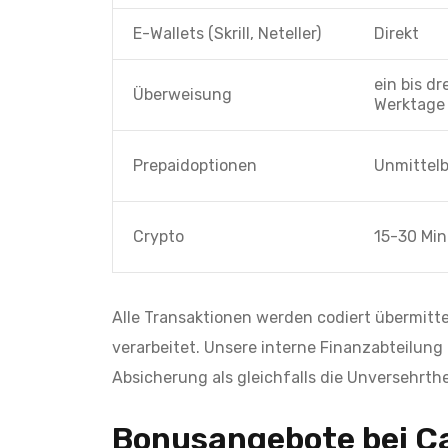
E-Wallets (Skrill, Neteller)
Direkt
ein bis dr
Überweisung
Werktage
Prepaidoptionen
Unmittelb
Crypto
15-30 Mi
Alle Transaktionen werden codiert übermitt
verarbeitet. Unsere interne Finanzabteilun
Absicherung als gleichfalls die Unversehrth
Bonusangebote bei C