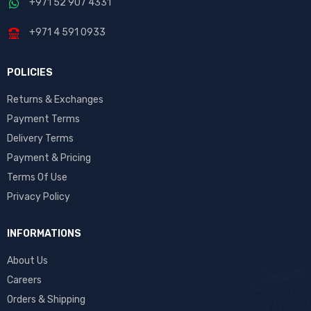
+971 52 907 4331
+971 4 591 0933
POLICIES
Returns & Exchanges
Payment Terms
Delivery Terms
Payment & Pricing
Terms Of Use
Privacy Policy
INFORMATIONS
About Us
Careers
Orders & Shipping