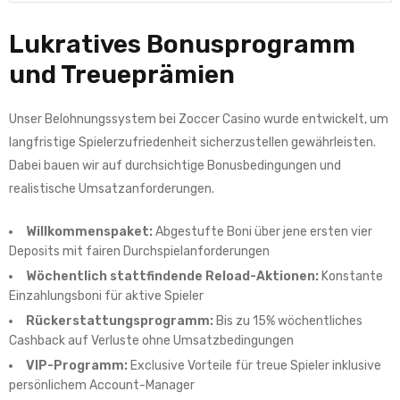
Lukratives Bonusprogramm
und Treueprämien
Unser Belohnungssystem bei Zoccer Casino wurde entwickelt, um
langfristige Spielerzufriedenheit sicherzustellen gewährleisten.
Dabei bauen wir auf durchsichtige Bonusbedingungen und
realistische Umsatzanforderungen.
Willkommenspaket:
Abgestufte Boni über jene ersten vier
Deposits mit fairen Durchspielanforderungen
Wöchentlich stattfindende Reload-Aktionen:
Konstante
Einzahlungsboni für aktive Spieler
Rückerstattungsprogramm:
Bis zu 15% wöchentliches
Cashback auf Verluste ohne Umsatzbedingungen
VIP-Programm:
Exclusive Vorteile für treue Spieler inklusive
persönlichem Account-Manager