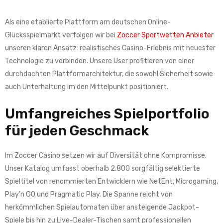
Als eine etablierte Plattform am deutschen Online-
Glücksspielmarkt verfolgen wir bei
Zoccer Sportwetten Anbieter
unseren klaren Ansatz: realistisches Casino-Erlebnis mit neuester
Technologie zu verbinden. Unsere User profitieren von einer
durchdachten Plattformarchitektur, die sowohl Sicherheit sowie
auch Unterhaltung im den Mittelpunkt positioniert.
Umfangreiches Spielportfolio
für jeden Geschmack
Im Zoccer Casino setzen wir auf Diversität ohne Kompromisse.
Unser Katalog umfasst oberhalb 2.800 sorgfältig selektierte
Spieltitel von renommierten Entwicklern wie NetEnt, Microgaming,
Play’n GO und Pragmatic Play. Die Spanne reicht von
herkömmlichen Spielautomaten über ansteigende Jackpot-
Spiele bis hin zu Live-Dealer-Tischen samt professionellen