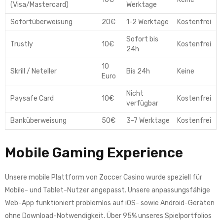
(Visa/Mastercard)
Werktage
Sofortüberweisung
20€
1-2 Werktage
Kostenfrei
Sofort bis
Trustly
10€
Kostenfrei
24h
10
Skrill / Neteller
Bis 24h
Keine
Euro
Nicht
Paysafe Card
10€
Kostenfrei
verfügbar
Banküberweisung
50€
3-7 Werktage
Kostenfrei
Mobile Gaming Experience
Unsere mobile Plattform von Zoccer Casino wurde speziell für
Mobile- und Tablet-Nutzer angepasst. Unsere anpassungsfähige
Web-App funktioniert problemlos auf iOS- sowie Android-Geräten
ohne Download-Notwendigkeit. Über 95% unseres Spielportfolios