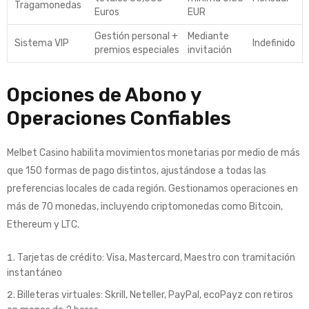
Tragamonedas
Euros
EUR
Gestión personal +
Mediante
Sistema VIP
Indefinido
premios especiales
invitación
Opciones de Abono y
Operaciones Confiables
Melbet Casino habilita movimientos monetarias por medio de más
que 150 formas de pago distintos, ajustándose a todas las
preferencias locales de cada región. Gestionamos operaciones en
más de 70 monedas, incluyendo criptomonedas como Bitcoin,
Ethereum y LTC.
Tarjetas de crédito: Visa, Mastercard, Maestro con tramitación
instantáneo
Billeteras virtuales: Skrill, Neteller, PayPal, ecoPayz con retiros