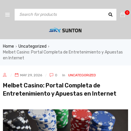
0
Home
Uncategorized
›
›
Melbet Casino: Portal Completa de Entretenimiento y Apuestas
en Internet
MAY 29, 2026
0
In
UNCATEGORIZED
Melbet Casino: Portal Completa de
Entretenimiento y Apuestas en Internet