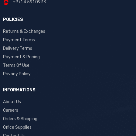
+971 4 591 0933
POLICIES
Returns & Exchanges
Payment Terms
Delivery Terms
Payment & Pricing
Terms Of Use
Privacy Policy
INFORMATIONS
About Us
Careers
Orders & Shipping
Office Supplies
Contact Us