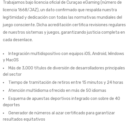
Trabajamos bajo licencia oficial de Curaçao eGaming (número de
licencia 1668/JAZ), un dato confirmado que respalda nuestra
legitimidad y dedicación con todas las normativas mundiales del
juego consciente. Dicha acreditación certifica revisiones regulares
de nuestros sistemas y juegos, garantizando justicia completa en
cada desenlace.
Integración multidispositivo con equipos iOS, Android, Windows
y MacOS
Más de 3,000 títulos de diversión de desarrolladores principales
del sector
Tiempo de tramitación de retiros entre 15 minutos y 24 horas
Atención multiidioma ofrecido en más de 50 idiomas
Esquema de apuestas deportivos integrado con sobre de 40
deportes
Generador de números al azar certificado para garantizar
resultados equitativos