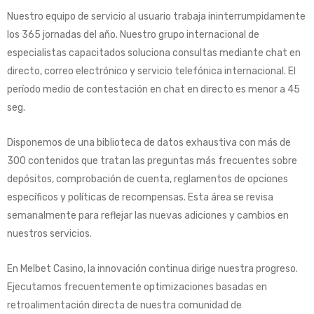
Nuestro equipo de servicio al usuario trabaja ininterrumpidamente
los 365 jornadas del año. Nuestro grupo internacional de
especialistas capacitados soluciona consultas mediante chat en
directo, correo electrónico y servicio telefónica internacional. El
período medio de contestación en chat en directo es menor a 45
seg.
Disponemos de una biblioteca de datos exhaustiva con más de
300 contenidos que tratan las preguntas más frecuentes sobre
depósitos, comprobación de cuenta, reglamentos de opciones
específicos y políticas de recompensas. Esta área se revisa
semanalmente para reflejar las nuevas adiciones y cambios en
nuestros servicios.
En Melbet Casino, la innovación continua dirige nuestra progreso.
Ejecutamos frecuentemente optimizaciones basadas en
retroalimentación directa de nuestra comunidad de