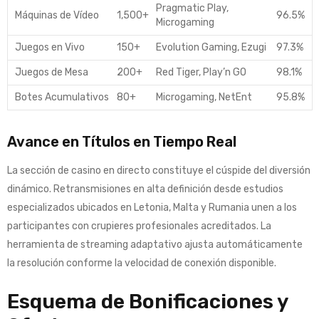
Pragmatic Play,
Máquinas de Vídeo
1,500+
96.5%
Microgaming
Juegos en Vivo
150+
Evolution Gaming, Ezugi
97.3%
Juegos de Mesa
200+
Red Tiger, Play’n GO
98.1%
Botes Acumulativos
80+
Microgaming, NetEnt
95.8%
Avance en Títulos en Tiempo Real
La sección de casino en directo constituye el cúspide del diversión
dinámico. Retransmisiones en alta definición desde estudios
especializados ubicados en Letonia, Malta y Rumania unen a los
participantes con crupieres profesionales acreditados. La
herramienta de streaming adaptativo ajusta automáticamente
la resolución conforme la velocidad de conexión disponible.
Esquema de Bonificaciones y