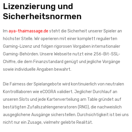
Lizenzierung und
Sicherheitsnormen
Im
aya-thaimassage.de
steht die Sicherheit unserer Spieler an
höchster Stelle. Wir operieren mit einer komplett regulierten
Gaming-Lizenz und folgen rigorosen Vorgaben internationaler
Gaming-Behörden. Unsere Webseite nutzt eine 256-Bit-SSL-
Chiffre, die dem Finanzstandard genügt und jegliche Vorgänge
sowie individuelle Angaben bewahrt.
Die Fairness der Spielangebote wird kontinuierlich von neutralen
Kontrolllaboren wie eCOGRA validiert. Jeglicher Durchlauf an
unseren Slots und jede Kartenverteilung am Table gründet auf
bestätigten Zufallszahlengeneratoren (RNG), die nachweislich
ausgeglichene Ausgänge sicherstellen. Durchsichtigkeit ist bei uns
nicht nur ein Zusage, vielmehr gelebte Realität.