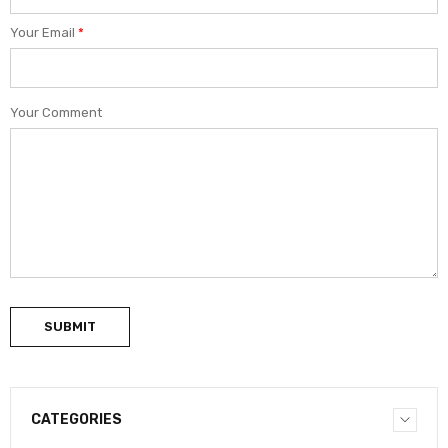
Your Email
*
Your Comment
SUBMIT
CATEGORIES