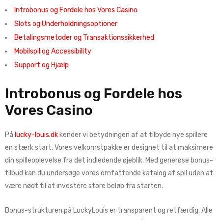
Introbonus og Fordele hos Vores Casino
Slots og Underholdningsoptioner
Betalingsmetoder og Transaktionssikkerhed
Mobilspil og Accessibility
Support og Hjælp
Introbonus og Fordele hos
Vores Casino
På
lucky-louis.dk
kender vi betydningen af at tilbyde nye spillere
en stærk start. Vores velkomstpakke er designet til at maksimere
din spilleoplevelse fra det indledende øjeblik. Med generøse bonus-
tilbud kan du undersøge vores omfattende katalog af spil uden at
være nødt til at investere store beløb fra starten.
Bonus-strukturen på LuckyLouis er transparent og retfærdig. Alle