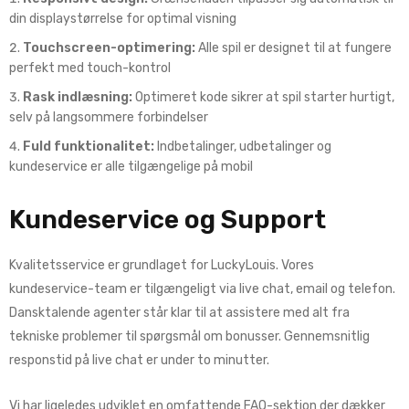
din displaystørrelse for optimal visning
Touchscreen-optimering:
Alle spil er designet til at fungere
perfekt med touch-kontrol
Rask indlæsning:
Optimeret kode sikrer at spil starter hurtigt,
selv på langsommere forbindelser
Fuld funktionalitet:
Indbetalinger, udbetalinger og
kundeservice er alle tilgængelige på mobil
Kundeservice og Support
Kvalitetsservice er grundlaget for LuckyLouis. Vores
kundeservice-team er tilgængeligt via live chat, email og telefon.
Dansktalende agenter står klar til at assistere med alt fra
tekniske problemer til spørgsmål om bonusser. Gennemsnitlig
responstid på live chat er under to minutter.
Vi har ligeledes udviklet en omfattende FAQ-sektion der dækker