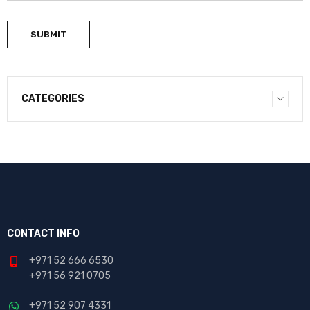
SUBMIT
CATEGORIES
CONTACT INFO
+971 52 666 6530
+971 56 921 0705
+971 52 907 4331