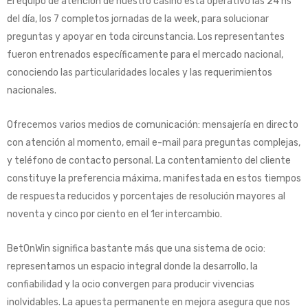
El equipo de atención de nuestro casino está operativo las 24 hs
del día, los 7 completos jornadas de la week, para solucionar
preguntas y apoyar en toda circunstancia. Los representantes
fueron entrenados específicamente para el mercado nacional,
conociendo las particularidades locales y las requerimientos
nacionales.
Ofrecemos varios medios de comunicación: mensajería en directo
con atención al momento, email e-mail para preguntas complejas,
y teléfono de contacto personal. La contentamiento del cliente
constituye la preferencia máxima, manifestada en estos tiempos
de respuesta reducidos y porcentajes de resolución mayores al
noventa y cinco por ciento en el 1er intercambio.
BetOnWin significa bastante más que una sistema de ocio:
representamos un espacio integral donde la desarrollo, la
confiabilidad y la ocio convergen para producir vivencias
inolvidables. La apuesta permanente en mejora asegura que nos