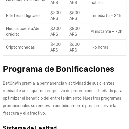
ARS
ARS
hábiles
$200
$500
Billeteras Digitales
Inmediato – 24h
ARS
ARS
Medios cuenta/de
$300
$800
Al instante – 72h
crédito
ARS
ARS
$400
$600
Criptomonedas
1-6 horas
ARS
ARS
Programa de Bonificaciones
BetOnWin premia la permanencia y actividad de sus clientes
mediante un esquema progresivo de promociones diseñado para
optimizar el beneficio del entretenimiento. Nuestros programas
promocionales se renuevan periódicamente para preservar la
frescura y el atractivo.
Sistema de Lealtad