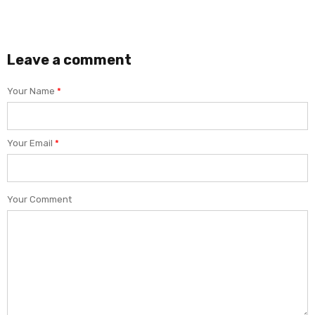
Leave a comment
Your Name
*
Your Email
*
Your Comment