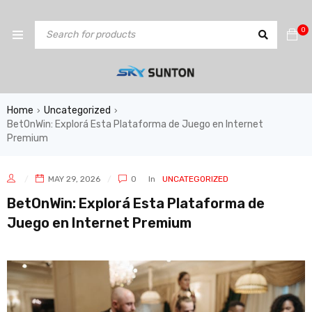
0
Home
Uncategorized
›
›
BetOnWin: Explorá Esta Plataforma de Juego en Internet
Premium
MAY 29, 2026
0
In
UNCATEGORIZED
BetOnWin: Explorá Esta Plataforma de
Juego en Internet Premium