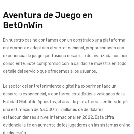
Aventura de Juego en
BetOnWin
En nuestro casino contamos con un construido una plataforma
enteramente adaptada al sector nacional, proporcionando una
experiencia de juego que fusiona desarrollo de avanzada con ocio
consciente. Este compromiso con la calidad se muestra en todo
detalle del servicio que ofrecemos a los usuarios.
La sector del entretenimiento digital ha experimentado un
desarrollo exponencial, y conforme estadísticas validados de la
Entidad Global de Apuestas, el área de plataformas en línea logró
una estimación de 63.000 mil millones de de dólares
estadounidenses a nivel internacional en 2022. Esta cifra
evidencia la fe en aumento de los jugadores en las sistemas online
de diversión.