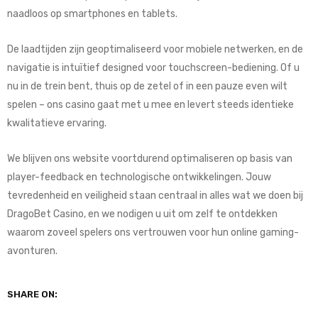
naadloos op smartphones en tablets.
De laadtijden zijn geoptimaliseerd voor mobiele netwerken, en de
navigatie is intuïtief designed voor touchscreen-bediening. Of u
nu in de trein bent, thuis op de zetel of in een pauze even wilt
spelen – ons casino gaat met u mee en levert steeds identieke
kwalitatieve ervaring.
We blijven ons website voortdurend optimaliseren op basis van
player-feedback en technologische ontwikkelingen. Jouw
tevredenheid en veiligheid staan centraal in alles wat we doen bij
DragoBet Casino, en we nodigen u uit om zelf te ontdekken
waarom zoveel spelers ons vertrouwen voor hun online gaming-
avonturen.
SHARE ON: