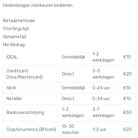
hedendaagse voorkeuren bedienen.
Betaalmethode
Stortingstijd
Opnametijd
Min Bedrag
1-2
iDEAL
Onmiddellijk
€10
werkdagen
Creditcard
3-5
Direct
€20
(Visa/Mastercard)
werkdagen
Skrill
Onmiddellijk
0-24 uur
€10
Neteller
Direct
0-24 uur
€10
1-3
3-7
Bankoverschrijving
€50
werkdagen
werkdagen
15-30
Cryptocurrency (Bitcoin)
1-2 uur
€25
minuten