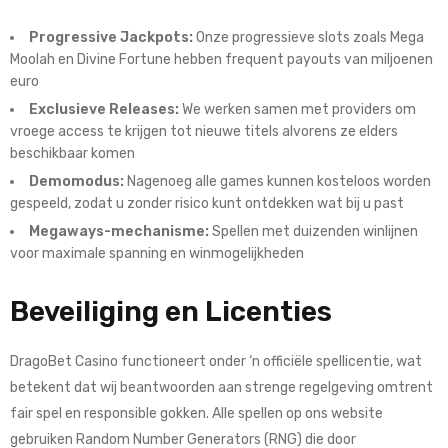
Progressive Jackpots:
Onze progressieve slots zoals Mega
Moolah en Divine Fortune hebben frequent payouts van miljoenen
euro
Exclusieve Releases:
We werken samen met providers om
vroege access te krijgen tot nieuwe titels alvorens ze elders
beschikbaar komen
Demomodus:
Nagenoeg alle games kunnen kosteloos worden
gespeeld, zodat u zonder risico kunt ontdekken wat bij u past
Megaways-mechanisme:
Spellen met duizenden winlijnen
voor maximale spanning en winmogelijkheden
Beveiliging en Licenties
DragoBet Casino functioneert onder ‘n officiële spellicentie, wat
betekent dat wij beantwoorden aan strenge regelgeving omtrent
fair spel en responsible gokken. Alle spellen op ons website
gebruiken Random Number Generators (RNG) die door