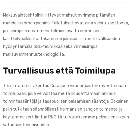
Maksuvaihtoehtoihin liittyvät maksut pyrimme pitämään
mahdollisimman pieninä. Talletukset ovat aina veloituksettomia,
ja useimpien nostomenetelmien osalta emme peri
käsittelypalkkiota. Takaamme jokaisen siirron turvallisuuden
hyödyntämällä SSL-tekniikkaa sekä viimeisimpiä
maksuvarmennusteknologioita.
Turvallisuus että Toimilupa
Toimintamme rakentuu Curacaon viranomaisten myöntämään
toimilupaan, joka velvoittaa meitä noudattamaan ankaria
toimintasääntöjä ja tasapuolisen pelaamisen sääntöjä. Jokainen
pelin tutkitaan säännöllisesti kolmansien tahojen toimesta, ja
käytämme sertifioitua RNG:tä turvataksemme pelinosien oikean
satunnaistunnaisuuden.