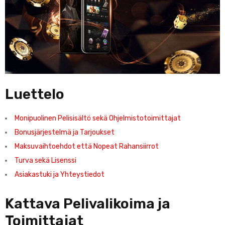
Luettelo
Monipuolinen Pelisisältö sekä Ohjelmistotoimittajat
Bonusjärjestelmä ja Tarjoukset
Maksuvaihtoehdot että Nopeat Rahansiirrot
Turva sekä Lisenssi
Asiakastuki ja Yhteystiedot
Kattava Pelivalikoima ja
Toimittajat