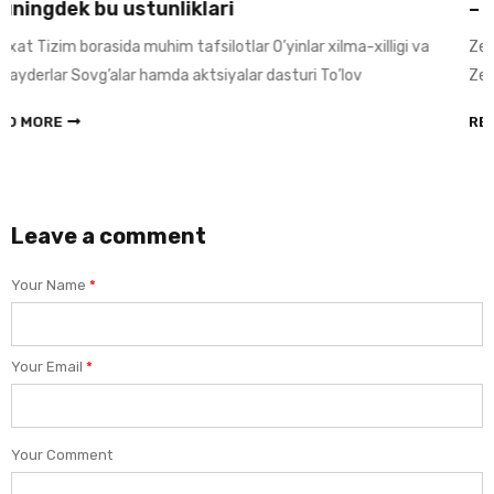
– Wasze Nowe Miejsce do Zabawy Online
lligi va
Zestawienie zawartości Czym charakteryzuje się nasza
Zezwolenie i bezpieczeństwo graczy Szeroka gama gier
READ MORE
Leave a comment
Your Name
*
Your Email
*
Your Comment