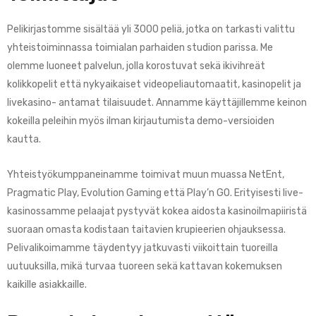
Pelikirjastomme sisältää yli 3000 peliä, jotka on tarkasti valittu
yhteistoiminnassa toimialan parhaiden studion parissa. Me
olemme luoneet palvelun, jolla korostuvat sekä ikivihreät
kolikkopelit että nykyaikaiset videopeliautomaatit, kasinopelit ja
livekasino- antamat tilaisuudet. Annamme käyttäjillemme keinon
kokeilla peleihin myös ilman kirjautumista demo-versioiden
kautta.
Yhteistyökumppaneinamme toimivat muun muassa NetEnt,
Pragmatic Play, Evolution Gaming että Play’n GO. Erityisesti live-
kasinossamme pelaajat pystyvät kokea aidosta kasinoilmapiiristä
suoraan omasta kodistaan taitavien krupieerien ohjauksessa.
Pelivalikoimamme täydentyy jatkuvasti viikoittain tuoreilla
uutuuksilla, mikä turvaa tuoreen sekä kattavan kokemuksen
kaikille asiakkaille.